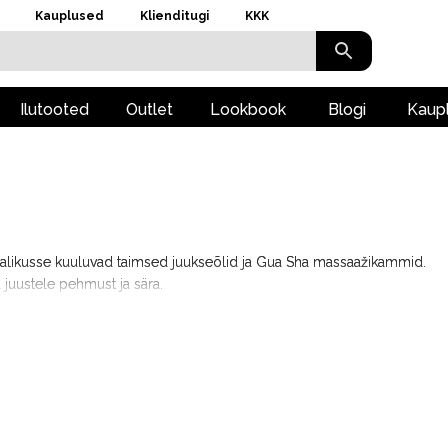
Kauplused
Klienditugi
KKK
Ilutooted
Outlet
Lookbook
Blogi
Kaup
valikusse kuuluvad taimsed juukseõlid ja Gua Sha massaažikammid.
 juustele pehmust ja sära.