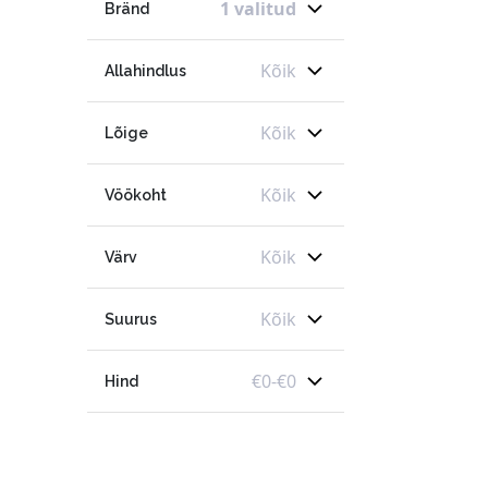
1 valitud
Bränd
Kõik
Allahindlus
Kõik
Lõige
Kõik
Vöökoht
Kõik
Värv
Kõik
Suurus
€
0
-
€
0
Hind