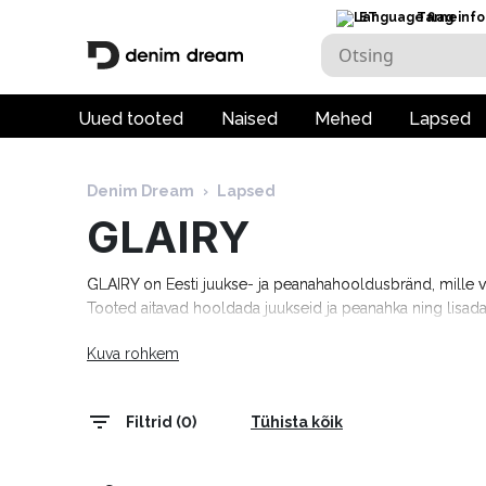
ET
Tarneinfo
Uued tooted
Naised
Mehed
Lapsed
Denim Dream
›
Lapsed
GLAIRY
GLAIRY on Eesti juukse- ja peanahahooldusbränd, mille 
Tooted aitavad hooldada juukseid ja peanahka ning lisada
Kuva rohkem
Filtrid (0)
Tühista kõik