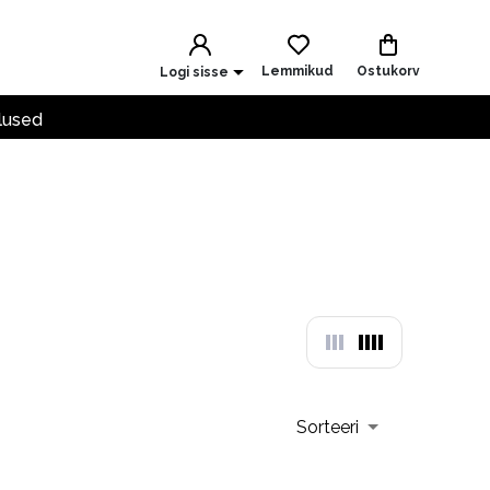
Lemmikud
Ostukorv
Logi sisse
lused
Sorteeri