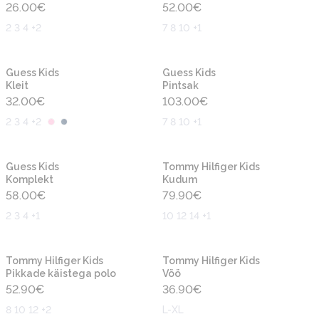
26.00
€
52.00
€
2 3 4 +2
7 8 10 +1
Uus
Uus
Guess Kids
Guess Kids
Kleit
Pintsak
32.00
€
103.00
€
2 3 4 +2
7 8 10 +1
Uus
Uus
Guess Kids
Tommy Hilfiger Kids
Komplekt
Kudum
58.00
€
79.90
€
2 3 4 +1
10 12 14 +1
Uus
Uus
Tommy Hilfiger Kids
Tommy Hilfiger Kids
Pikkade käistega polo
Vöö
52.90
€
36.90
€
8 10 12 +2
L-XL