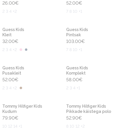
26.00
€
52.00
€
2 3 4 +2
7 8 10 +1
Uus
Uus
Guess Kids
Guess Kids
Kleit
Pintsak
32.00
€
103.00
€
2 3 4 +2
7 8 10 +1
Uus
Uus
Guess Kids
Guess Kids
Pusakleit
Komplekt
52.00
€
58.00
€
2 3 4 +2
2 3 4 +1
Uus
Uus
Tommy Hilfiger Kids
Tommy Hilfiger Kids
Kudum
Pikkade käistega polo
79.90
€
52.90
€
10 12 14 +1
8 10 12 +2