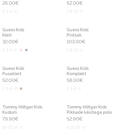
26.00
€
52.00
€
2 3 4 +2
7 8 10 +1
Uus
Uus
Guess Kids
Guess Kids
Kleit
Pintsak
32.00
€
103.00
€
2 3 4 +2
7 8 10 +1
Uus
Uus
Guess Kids
Guess Kids
Pusakleit
Komplekt
52.00
€
58.00
€
2 3 4 +2
2 3 4 +1
Uus
Uus
Tommy Hilfiger Kids
Tommy Hilfiger Kids
Kudum
Pikkade käistega polo
79.90
€
52.90
€
10 12 14 +1
8 10 12 +2