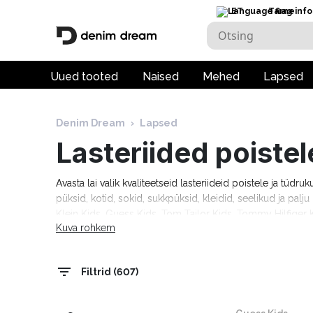
ET
Tarneinfo
Uued tooted
Naised
Mehed
Lapsed
Denim Dream
›
Lapsed
Lasteriided poistel
Avasta lai valik kvaliteetseid lasteriideid poistele ja tüdru
püksid, kotid, sokid, sukkpüksid, kleidid, seelikud ja pal
Klein Kids, Guess Kids, Tom Tailor Kids, Tommy Hilfiger K
Kuva rohkem
tööpäeva!
Filtrid (607)