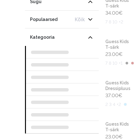
Guess Kids
Sugu
T-särk
34.00
€
Kõik
Populaarsed
7 8 10 +2
Kategooria
Guess Kids
T-särk
23.00
€
7 8 10 +1
Guess Kids
Dressipluus
37.00
€
2 3 4 +2
Guess Kids
T-särk
23.00
€