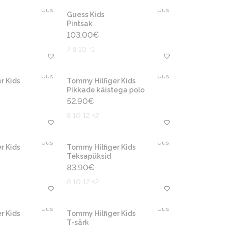
Uus
Uus
Guess Kids
Pintsak
103.00
€
7 8 10 +1
Uus
Uus
r Kids
Tommy Hilfiger Kids
Pikkade käistega polo
52.90
€
8 10 12 +2
Uus
Uus
r Kids
Tommy Hilfiger Kids
Teksapüksid
83.90
€
8 10 12 +2
Uus
Uus
r Kids
Tommy Hilfiger Kids
T-särk