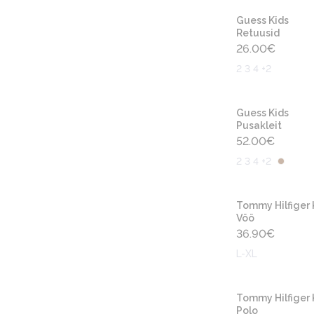
Guess Kids
Retuusid
26.00
€
2 3 4 +2
Guess Kids
Pusakleit
52.00
€
2 3 4 +2
Tommy Hilfiger 
Vöö
36.90
€
L-XL
Tommy Hilfiger 
Polo