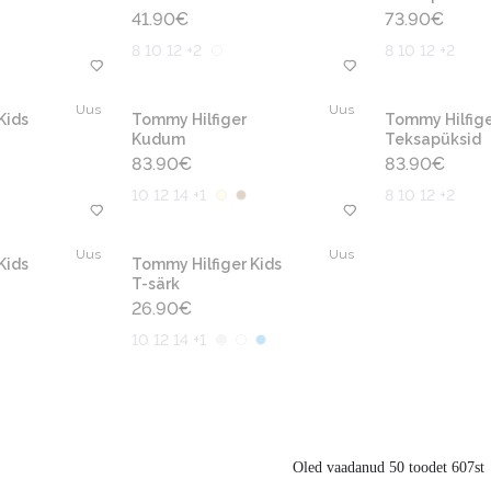
41.90
€
73.90
€
8 10 12 +2
8 10 12 +2
Uus
Uus
Kids
Tommy Hilfiger
Tommy Hilfige
Kudum
Teksapüksid
83.90
€
83.90
€
10 12 14 +1
8 10 12 +2
Uus
Uus
Kids
Tommy Hilfiger Kids
T-särk
26.90
€
10 12 14 +1
Oled vaadanud 50 toodet 607st