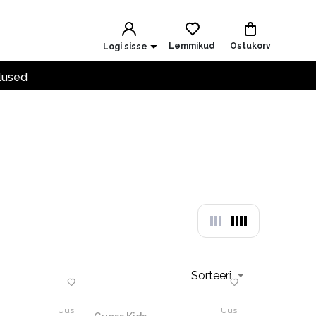
Lemmikud
Ostukorv
Logi sisse
lused
Sorteeri
Uus
Uus