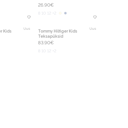
26.90
€
8 10 12 +2
Uus
Uus
r Kids
Tommy Hilfiger Kids
Teksapüksid
83.90
€
8 10 12 +2