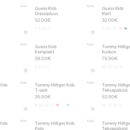
Uus
Uus
Guess Kids
Guess Kids
Dressipluus
Kleit
52.00
€
32.00
€
7 8 10 +1
2 3 4 +2
Uus
Uus
Guess Kids
Tommy Hilfige
Komplekt
Kudum
58.00
€
79.90
€
2 3 4 +1
10 12 14 +1
Uus
Uus
Kids
Tommy Hilfiger Kids
Tommy Hilfige
T-särk
Teksapüksid
26.90
€
62.90
€
8 10 12 +2
10 12 14 +1
Uus
Uus
Kids
Tommy Hilfiger Kids
Tommy Hilfige
Polo
Teksapüksid