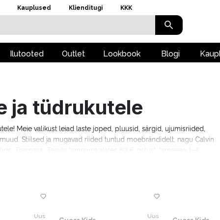
Kauplused
Klienditugi
KKK
Ilutooted
Outlet
Lookbook
Blogi
Kaup
e ja tüdrukutele
kutele! Meie valikust leiad laste joped, pluusid, särgid, ujumisriided,
ju muud. Stiilsed ja mugavad riided tuntud moebrändidelt, nagu Calvin
ids, Trespass. Tasuta transport alates 69 € ostust, tarneaeg 1–5
Uus
Uus