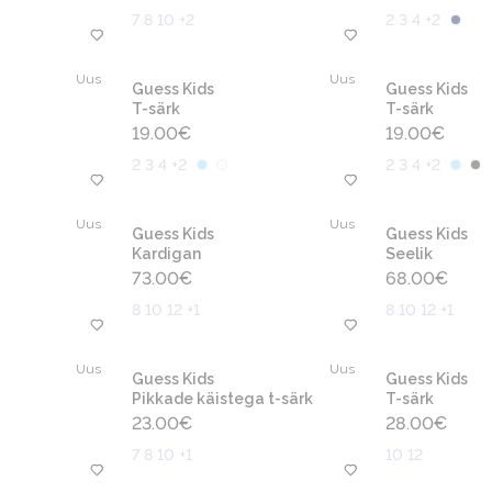
7 8 10 +2
2 3 4 +2
Uus
Uus
Guess Kids
Guess Kids
T-särk
T-särk
19.00
€
19.00
€
2 3 4 +2
2 3 4 +2
Uus
Uus
Guess Kids
Guess Kids
Kardigan
Seelik
73.00
€
68.00
€
8 10 12 +1
8 10 12 +1
Uus
Uus
Guess Kids
Guess Kids
Pikkade käistega t-särk
T-särk
23.00
€
28.00
€
7 8 10 +1
10 12