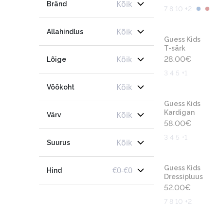
Kõik
Bränd
7 8 10 +2
Kõik
Allahindlus
Guess Kids
T-särk
Kõik
28.00
€
Lõige
3 4 5 +1
Kõik
Vöökoht
Guess Kids
Kardigan
Kõik
Värv
58.00
€
3 4 5 +1
Kõik
Suurus
Guess Kids
€
0
-
€
0
Hind
Dressipluus
52.00
€
7 8 10 +2