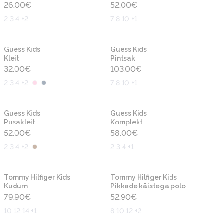
26.00
€
52.00
€
2 3 4 +2
7 8 10 +1
Uus
Uus
Guess Kids
Guess Kids
Kleit
Pintsak
32.00
€
103.00
€
2 3 4 +2
7 8 10 +1
Uus
Uus
Guess Kids
Guess Kids
Pusakleit
Komplekt
52.00
€
58.00
€
2 3 4 +2
2 3 4 +1
Uus
Uus
Tommy Hilfiger Kids
Tommy Hilfiger Kids
Kudum
Pikkade käistega polo
79.90
€
52.90
€
10 12 14 +1
8 10 12 +2