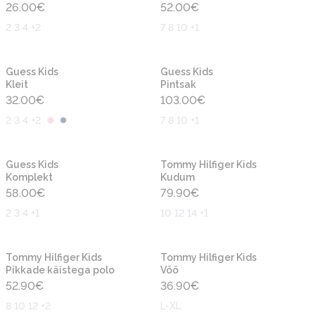
26.00
€
52.00
€
2 3 4 +2
7 8 10 +1
Uus
Uus
Guess Kids
Guess Kids
Kleit
Pintsak
32.00
€
103.00
€
2 3 4 +2
7 8 10 +1
Uus
Uus
Guess Kids
Tommy Hilfiger Kids
Komplekt
Kudum
58.00
€
79.90
€
2 3 4 +1
10 12 14 +1
Uus
Uus
Tommy Hilfiger Kids
Tommy Hilfiger Kids
Pikkade käistega polo
Vöö
52.90
€
36.90
€
8 10 12 +2
L-XL