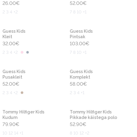
26.00
€
52.00
€
2 3 4 +2
7 8 10 +1
Uus
Uus
Guess Kids
Guess Kids
Kleit
Pintsak
32.00
€
103.00
€
2 3 4 +2
7 8 10 +1
Uus
Uus
Guess Kids
Guess Kids
Pusakleit
Komplekt
52.00
€
58.00
€
2 3 4 +2
2 3 4 +1
Uus
Uus
Tommy Hilfiger Kids
Tommy Hilfiger Kids
Kudum
Pikkade käistega polo
79.90
€
52.90
€
10 12 14 +1
8 10 12 +2