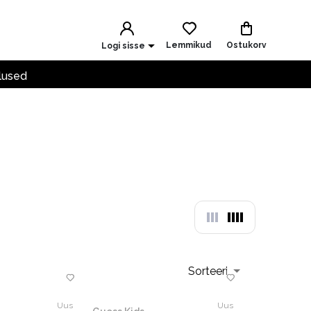
Lemmikud
Ostukorv
Logi sisse
lused
Sorteeri
Uus
Uus