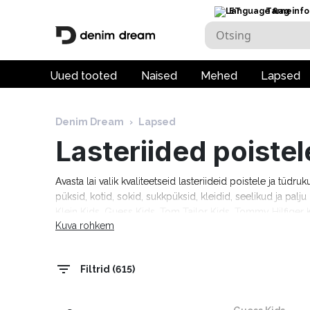
ET
Tarneinfo
Uued tooted
Naised
Mehed
Lapsed
Denim Dream
›
Lapsed
Lasteriided poistel
Avasta lai valik kvaliteetseid lasteriideid poistele ja tüdru
püksid, kotid, sokid, sukkpüksid, kleidid, seelikud ja pal
Klein Kids, Guess Kids, Tom Tailor Kids, Tommy Hilfiger K
Kuva rohkem
tööpäeva!
Filtrid (615)