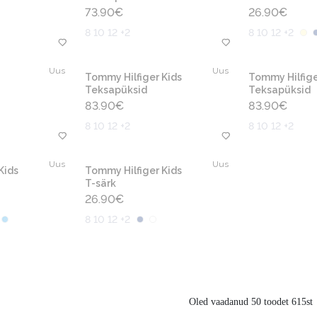
73.90
€
26.90
€
8 10 12 +2
8 10 12 +2
Uus
Uus
Tommy Hilfiger Kids
Tommy Hilfige
Teksapüksid
Teksapüksid
83.90
€
83.90
€
8 10 12 +2
8 10 12 +2
Uus
Uus
Kids
Tommy Hilfiger Kids
T-särk
26.90
€
8 10 12 +2
Oled vaadanud 50 toodet 615st