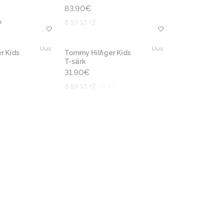
83.90
€
8 10 12 +2
Uus
Uus
r Kids
Tommy Hilfiger Kids
T-särk
31.90
€
8 10 12 +2