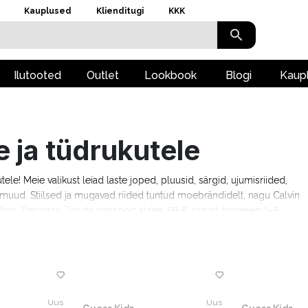
Kauplused
Klienditugi
KKK
Ilutooted
Outlet
Lookbook
Blogi
Kaup
e ja tüdrukutele
kutele! Meie valikust leiad laste joped, pluusid, särgid, ujumisriided,
ju muud. Stiilsed ja mugavad riided tuntud moebrändidelt, nagu Calvin
ids, Trespass. Tasuta transport alates 69 € ostust, tarneaeg 1–5
Uus
Uus