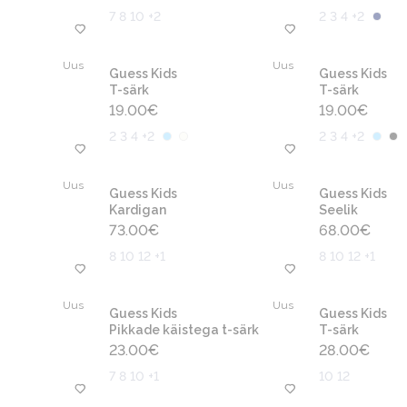
7 8 10 +2
2 3 4 +2
Uus
Uus
Guess Kids
Guess Kids
T-särk
T-särk
19.00
€
19.00
€
2 3 4 +2
2 3 4 +2
Uus
Uus
Guess Kids
Guess Kids
Kardigan
Seelik
73.00
€
68.00
€
8 10 12 +1
8 10 12 +1
Uus
Uus
Guess Kids
Guess Kids
Pikkade käistega t-särk
T-särk
23.00
€
28.00
€
7 8 10 +1
10 12