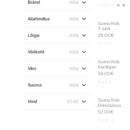
Kõik
Bränd
7 8 10 +2
Kõik
Allahindlus
Guess Kids
T-särk
Kõik
28.00
€
Lõige
3 4 5 +1
Kõik
Vöökoht
Guess Kids
Kardigan
Kõik
Värv
58.00
€
3 4 5 +1
Kõik
Suurus
Guess Kids
€
0
-
€
0
Hind
Dressipluus
52.00
€
7 8 10 +2