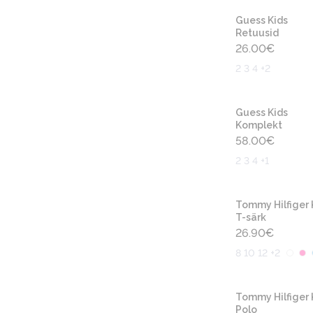
Guess Kids
Retuusid
26.00
€
2 3 4 +2
Guess Kids
Komplekt
58.00
€
2 3 4 +1
Tommy Hilfiger 
T-särk
26.90
€
8 10 12 +2
Tommy Hilfiger 
Polo