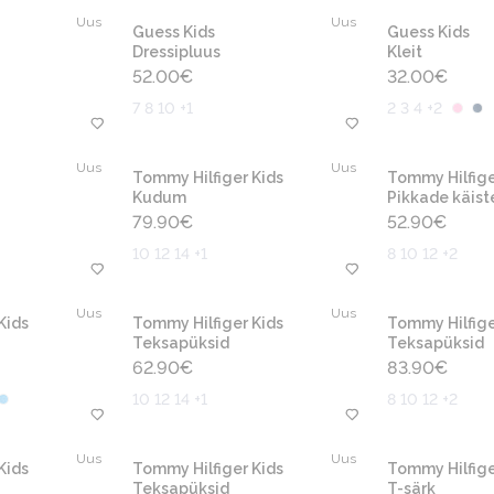
Uus
Uus
Guess Kids
Guess Kids
Dressipluus
Kleit
52.00
€
32.00
€
7 8 10 +1
2 3 4 +2
Uus
Uus
Tommy Hilfiger Kids
Tommy Hilfige
Kudum
Pikkade käist
79.90
€
52.90
€
10 12 14 +1
8 10 12 +2
Uus
Uus
Kids
Tommy Hilfiger Kids
Tommy Hilfige
Teksapüksid
Teksapüksid
62.90
€
83.90
€
10 12 14 +1
8 10 12 +2
Uus
Uus
Kids
Tommy Hilfiger Kids
Tommy Hilfige
Teksapüksid
T-särk