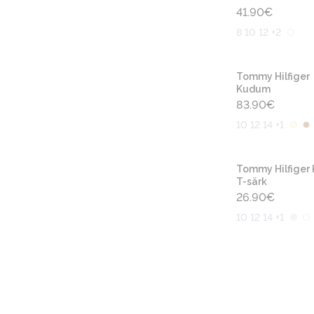
41.90
€
8 10 12 +2
Tommy Hilfiger
Kudum
83.90
€
10 12 14 +1
Tommy Hilfiger 
T-särk
26.90
€
10 12 14 +1