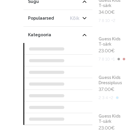
Guess Kids
Sugu
T-särk
34.00
€
Kõik
Populaarsed
7 8 10 +2
Kategooria
Guess Kids
T-särk
23.00
€
7 8 10 +1
Guess Kids
Dressipluus
37.00
€
2 3 4 +2
Guess Kids
T-särk
23.00
€