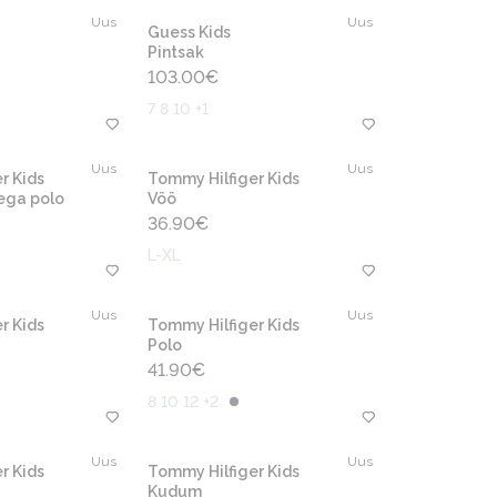
Uus
Uus
Guess Kids
Pintsak
103.00
€
7 8 10 +1
Uus
Uus
r Kids
Tommy Hilfiger Kids
ega polo
Vöö
36.90
€
L-XL
Uus
Uus
r Kids
Tommy Hilfiger Kids
Polo
41.90
€
8 10 12 +2
Uus
Uus
r Kids
Tommy Hilfiger Kids
Kudum