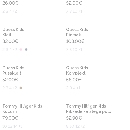
26.00
€
52.00
€
2 3 4 +2
7 8 10 +1
Uus
Uus
Guess Kids
Guess Kids
Kleit
Pintsak
32.00
€
103.00
€
2 3 4 +2
7 8 10 +1
Uus
Uus
Guess Kids
Guess Kids
Pusakleit
Komplekt
52.00
€
58.00
€
2 3 4 +2
2 3 4 +1
Uus
Uus
Tommy Hilfiger Kids
Tommy Hilfiger Kids
Kudum
Pikkade käistega polo
79.90
€
52.90
€
10 12 14 +1
8 10 12 +2