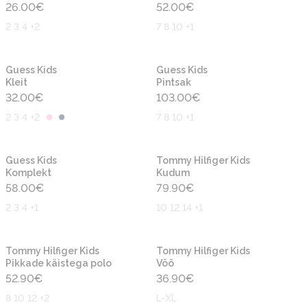
26.00
€
52.00
€
2 3 4 +2
7 8 10 +1
Uus
Uus
Guess Kids
Guess Kids
Kleit
Pintsak
32.00
€
103.00
€
2 3 4 +2
7 8 10 +1
Uus
Uus
Guess Kids
Tommy Hilfiger Kids
Komplekt
Kudum
58.00
€
79.90
€
2 3 4 +1
10 12 14 +1
Uus
Uus
Tommy Hilfiger Kids
Tommy Hilfiger Kids
Pikkade käistega polo
Vöö
52.90
€
36.90
€
8 10 12 +2
L-XL