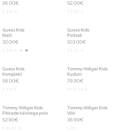
26.00
€
52.00
€
2 3 4 +2
7 8 10 +1
Uus
Uus
Guess Kids
Guess Kids
Kleit
Pintsak
32.00
€
103.00
€
2 3 4 +2
7 8 10 +1
Uus
Uus
Guess Kids
Tommy Hilfiger Kids
Komplekt
Kudum
58.00
€
79.90
€
2 3 4 +1
10 12 14 +1
Uus
Uus
Tommy Hilfiger Kids
Tommy Hilfiger Kids
Pikkade käistega polo
Vöö
52.90
€
36.90
€
8 10 12 +2
L-XL