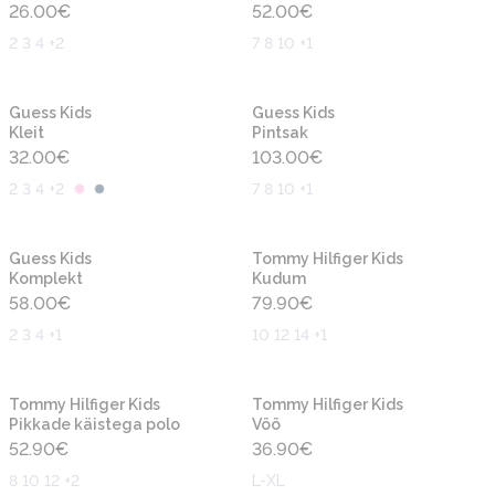
26.00
€
52.00
€
2 3 4 +2
7 8 10 +1
Uus
Uus
Guess Kids
Guess Kids
Kleit
Pintsak
32.00
€
103.00
€
2 3 4 +2
7 8 10 +1
Uus
Uus
Guess Kids
Tommy Hilfiger Kids
Komplekt
Kudum
58.00
€
79.90
€
2 3 4 +1
10 12 14 +1
Uus
Uus
Tommy Hilfiger Kids
Tommy Hilfiger Kids
Pikkade käistega polo
Vöö
52.90
€
36.90
€
8 10 12 +2
L-XL