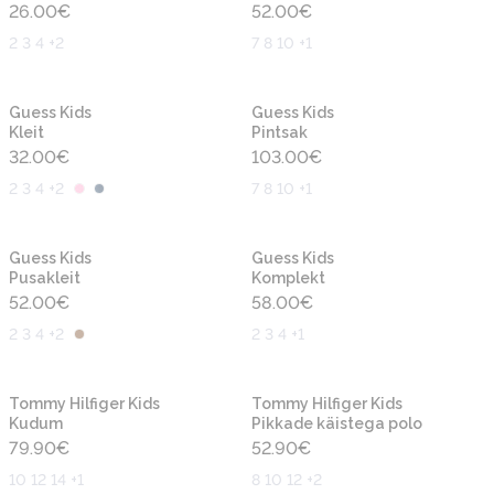
26.00
€
52.00
€
2 3 4 +2
7 8 10 +1
Uus
Uus
Guess Kids
Guess Kids
Kleit
Pintsak
32.00
€
103.00
€
2 3 4 +2
7 8 10 +1
Uus
Uus
Guess Kids
Guess Kids
Pusakleit
Komplekt
52.00
€
58.00
€
2 3 4 +2
2 3 4 +1
Uus
Uus
Tommy Hilfiger Kids
Tommy Hilfiger Kids
Kudum
Pikkade käistega polo
79.90
€
52.90
€
10 12 14 +1
8 10 12 +2