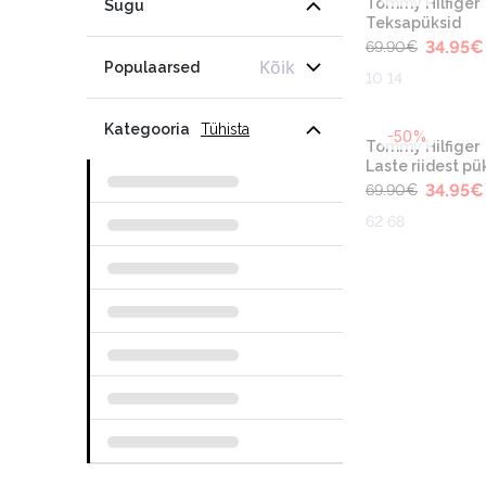
Tommy Hilfiger
Sugu
Teksapüksid
34.95
€
69.90
€
Kõik
Populaarsed
10 14
Kategooria
Tühista
-50%
Tommy Hilfiger
Laste riidest pü
34.95
€
69.90
€
62 68