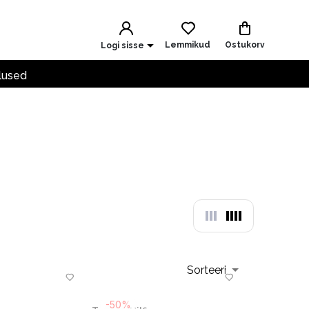
Lemmikud
Ostukorv
Logi sisse
lused
Sorteeri
-50%