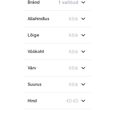
1 valitud
Bränd
Kõik
Allahindlus
Kõik
Lõige
Kõik
Vöökoht
Kõik
Värv
Kõik
Suurus
€
0
-
€
0
Hind