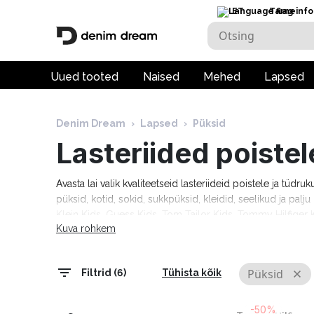
ET
Tarneinfo
Uued tooted
Naised
Mehed
Lapsed
Denim Dream
›
Lapsed
›
Püksid
Lasteriided poistel
Avasta lai valik kvaliteetseid lasteriideid poistele ja tüdru
püksid, kotid, sokid, sukkpüksid, kleidid, seelikud ja pal
Klein Kids, Guess Kids, Tom Tailor Kids, Tommy Hilfiger K
Kuva rohkem
tööpäeva!
Püksid
Filtrid (6)
Tühista kõik
-50%