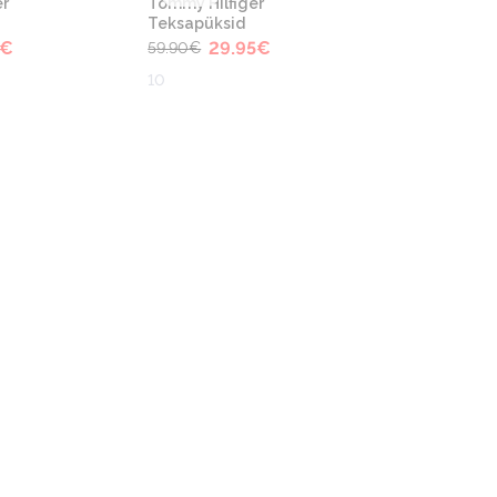
r
Tommy Hilfiger
Teksapüksid
€
29.95
€
59.90
€
10