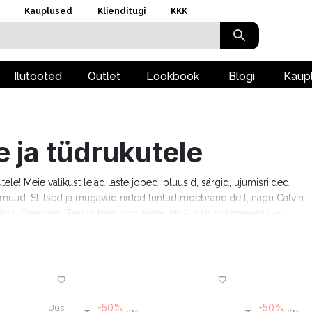
Kauplused
Klienditugi
KKK
Ilutooted
Outlet
Lookbook
Blogi
Kaup
e ja tüdrukutele
kutele! Meie valikust leiad laste joped, pluusid, särgid, ujumisriided,
ju muud. Stiilsed ja mugavad riided tuntud moebrändidelt, nagu Calvin
ids, Trespass. Tasuta transport alates 69 € ostust, tarneaeg 1–5
-50%
-50%
Uus