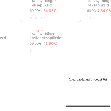
Tommy Hilfiger
Tommy Hilfige
Teksapüksid
Teksapüksid
34.95
€
34.95
69.90
€
69.90
€
10 12 14 +1
10 14
-30%
Tommy Hilfiger
ksid
Laste teksapüksid
41.90
€
59.90
€
8
Oled vaadanud 6 toodet 6st