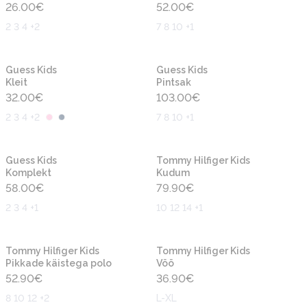
26.00
€
52.00
€
2 3 4 +2
7 8 10 +1
Uus
Uus
Guess Kids
Guess Kids
Kleit
Pintsak
32.00
€
103.00
€
2 3 4 +2
7 8 10 +1
Uus
Uus
Guess Kids
Tommy Hilfiger Kids
Komplekt
Kudum
58.00
€
79.90
€
2 3 4 +1
10 12 14 +1
Uus
Uus
Tommy Hilfiger Kids
Tommy Hilfiger Kids
Pikkade käistega polo
Vöö
52.90
€
36.90
€
8 10 12 +2
L-XL