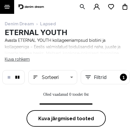
Denim Dream
›
Lapsed
ETERNAL YOUTH
Avasta ETERNAL YOUTH kollageeniampsud biotiini ja
kollageeniga – Eestis valmistatud toidulisandid naha, juuste ja
liigeste tervise heaks. Maitsed: kookose-šokolaad, troopiline,
Kuva rohkem
kirss-sidrun. Päevane soovituslik annus: 2 ampsu. Leia endale
sobiv Denim Dreami e-poest!
Filtrid
Sorteeri
1
Oled vaadanud 0 toodet 0st
Kuva järgmised tooted