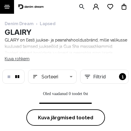
Denim Dream
›
Lapsed
GLAIRY
GLAIRY on Eesti juukse- ja peanahahooldusbränd, mille valikusse
kuuluvad taimsed juukseõlid ja Gua Sha massaažikammid.
Tooted aitavad hooldada juukseid ja peanahka ning lisada
Kuva rohkem
juustele pehmust ja sära.
Filtrid
Sorteeri
1
Oled vaadanud 0 toodet 0st
Kuva järgmised tooted