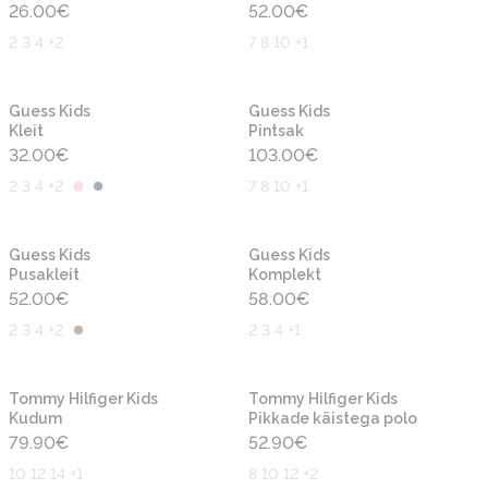
26.00
€
52.00
€
2 3 4 +2
7 8 10 +1
Uus
Uus
Guess Kids
Guess Kids
Kleit
Pintsak
32.00
€
103.00
€
2 3 4 +2
7 8 10 +1
Uus
Uus
Guess Kids
Guess Kids
Pusakleit
Komplekt
52.00
€
58.00
€
2 3 4 +2
2 3 4 +1
Uus
Uus
Tommy Hilfiger Kids
Tommy Hilfiger Kids
Kudum
Pikkade käistega polo
79.90
€
52.90
€
10 12 14 +1
8 10 12 +2