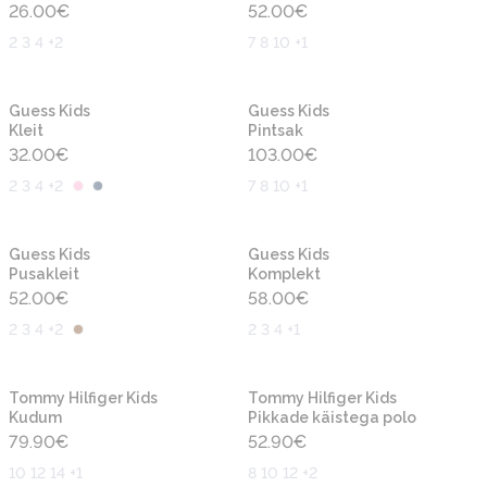
26.00
€
52.00
€
2 3 4 +2
7 8 10 +1
Uus
Uus
Guess Kids
Guess Kids
Kleit
Pintsak
32.00
€
103.00
€
2 3 4 +2
7 8 10 +1
Uus
Uus
Guess Kids
Guess Kids
Pusakleit
Komplekt
52.00
€
58.00
€
2 3 4 +2
2 3 4 +1
Uus
Uus
Tommy Hilfiger Kids
Tommy Hilfiger Kids
Kudum
Pikkade käistega polo
79.90
€
52.90
€
10 12 14 +1
8 10 12 +2