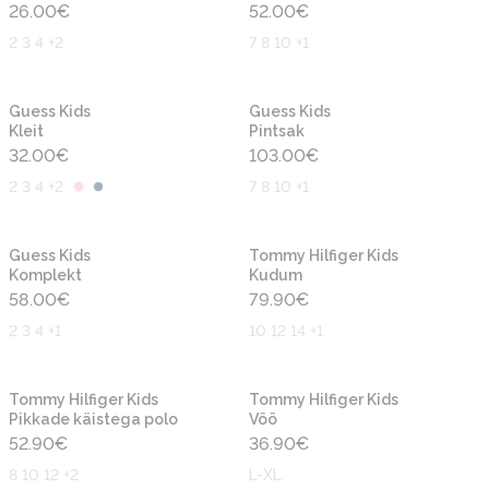
26.00
€
52.00
€
2 3 4 +2
7 8 10 +1
Uus
Uus
Guess Kids
Guess Kids
Kleit
Pintsak
32.00
€
103.00
€
2 3 4 +2
7 8 10 +1
Uus
Uus
Guess Kids
Tommy Hilfiger Kids
Komplekt
Kudum
58.00
€
79.90
€
2 3 4 +1
10 12 14 +1
Uus
Uus
Tommy Hilfiger Kids
Tommy Hilfiger Kids
Pikkade käistega polo
Vöö
52.90
€
36.90
€
8 10 12 +2
L-XL