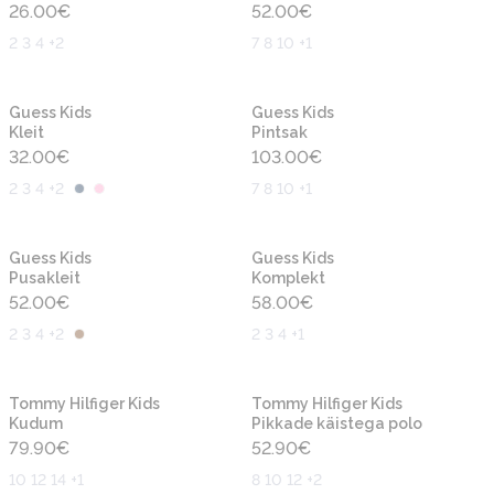
26.00
€
52.00
€
2 3 4 +2
7 8 10 +1
Uus
Uus
Guess Kids
Guess Kids
Kleit
Pintsak
32.00
€
103.00
€
2 3 4 +2
7 8 10 +1
Uus
Uus
Guess Kids
Guess Kids
Pusakleit
Komplekt
52.00
€
58.00
€
2 3 4 +2
2 3 4 +1
Uus
Uus
Tommy Hilfiger Kids
Tommy Hilfiger Kids
Kudum
Pikkade käistega polo
79.90
€
52.90
€
10 12 14 +1
8 10 12 +2