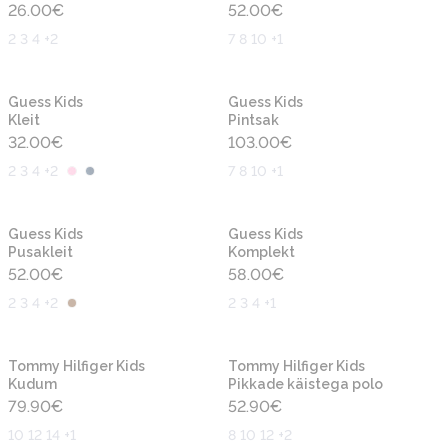
26.00
€
52.00
€
2 3 4 +2
7 8 10 +1
Uus
Uus
Guess Kids
Guess Kids
Kleit
Pintsak
32.00
€
103.00
€
2 3 4 +2
7 8 10 +1
Uus
Uus
Guess Kids
Guess Kids
Pusakleit
Komplekt
52.00
€
58.00
€
2 3 4 +2
2 3 4 +1
Uus
Uus
Tommy Hilfiger Kids
Tommy Hilfiger Kids
Kudum
Pikkade käistega polo
79.90
€
52.90
€
10 12 14 +1
8 10 12 +2