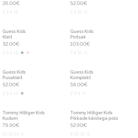
26.00
€
52.00
€
2 3 4 +2
7 8 10 +1
Uus
Uus
Guess Kids
Guess Kids
Kleit
Pintsak
32.00
€
103.00
€
2 3 4 +2
7 8 10 +1
Uus
Uus
Guess Kids
Guess Kids
Pusakleit
Komplekt
52.00
€
58.00
€
2 3 4 +2
2 3 4 +1
Uus
Uus
Tommy Hilfiger Kids
Tommy Hilfiger Kids
Kudum
Pikkade käistega polo
79.90
€
52.90
€
10 12 14 +1
8 10 12 +2