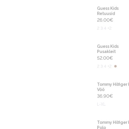
Guess Kids
Retuusid
26.00
€
2 3 4 +2
Guess Kids
Pusakleit
52.00
€
2 3 4 +2
Tommy Hilfiger 
Vöö
36.90
€
L-XL
Tommy Hilfiger 
Polo