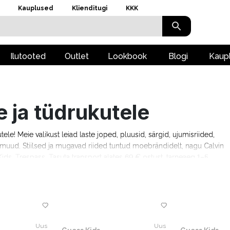
Kauplused
Klienditugi
KKK
Ilutooted
Outlet
Lookbook
Blogi
Kaup
e ja tüdrukutele
kutele! Meie valikust leiad laste joped, pluusid, särgid, ujumisriided,
ju muud. Stiilsed ja mugavad riided tuntud moebrändidelt, nagu Calvin
ids, Trespass. Tasuta transport alates 69 € ostust, tarneaeg 1–5
Uus
Uus