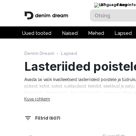
ET
Tarneinfo
Uued tooted
Naised
Mehed
Lapsed
Denim Dream
›
Lapsed
Lasteriided poistel
Avasta lai valik kvaliteetseid lasteriideid poistele ja tüdru
püksid, kotid, sokid, sukkpüksid, kleidid, seelikud ja pal
Klein Kids, Guess Kids, Tom Tailor Kids, Tommy Hilfiger K
Kuva rohkem
tööpäeva!
Filtrid (607)