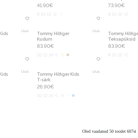
41.90
€
73.90
€
8 10 12 +2
8 10 12 +2
Uus
Uus
Kids
Tommy Hilfiger
Tommy Hilfige
Kudum
Teksapüksid
83.90
€
83.90
€
10 12 14 +1
8 10 12 +2
Uus
Uus
Kids
Tommy Hilfiger Kids
T-särk
26.90
€
10 12 14 +1
Oled vaadanud 50 toodet 607st