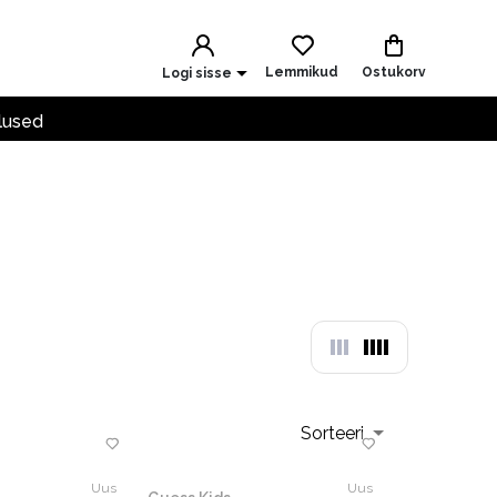
Lemmikud
Ostukorv
Logi sisse
lused
Sorteeri
Uus
Uus