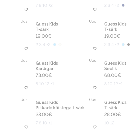
7 8 10 +2
2 3 4 +2
Uus
Uus
Guess Kids
Guess Kids
T-särk
T-särk
19.00
€
19.00
€
2 3 4 +2
2 3 4 +2
Uus
Uus
Guess Kids
Guess Kids
Kardigan
Seelik
73.00
€
68.00
€
8 10 12 +1
8 10 12 +1
Uus
Uus
Guess Kids
Guess Kids
Pikkade käistega t-särk
T-särk
23.00
€
28.00
€
7 8 10 +1
10 12