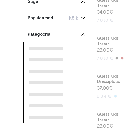
Guess Kids
Sugu
T-särk
34.00
€
Kõik
Populaarsed
7 8 10 +2
Kategooria
Guess Kids
T-särk
23.00
€
7 8 10 +1
Guess Kids
Dressipluus
37.00
€
2 3 4 +2
Guess Kids
T-särk
23.00
€