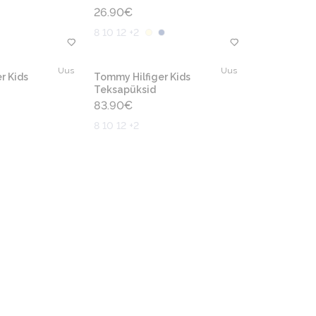
26.90
€
8 10 12 +2
Uus
Uus
r Kids
Tommy Hilfiger Kids
Teksapüksid
83.90
€
8 10 12 +2