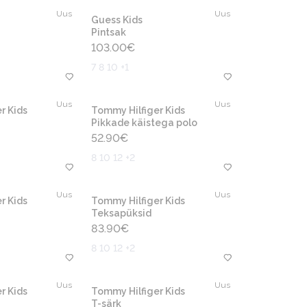
Uus
Uus
Guess Kids
Pintsak
103.00
€
7 8 10 +1
Uus
Uus
r Kids
Tommy Hilfiger Kids
Pikkade käistega polo
52.90
€
8 10 12 +2
Uus
Uus
r Kids
Tommy Hilfiger Kids
Teksapüksid
83.90
€
8 10 12 +2
Uus
Uus
r Kids
Tommy Hilfiger Kids
T-särk