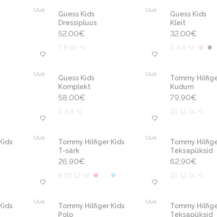
Uus
Uus
Guess Kids
Guess Kids
Dressipluus
Kleit
52.00
€
32.00
€
7 8 10 +1
2 3 4 +2
Uus
Uus
Guess Kids
Tommy Hilfige
Komplekt
Kudum
58.00
€
79.90
€
2 3 4 +1
10 12 14 +1
Uus
Uus
Kids
Tommy Hilfiger Kids
Tommy Hilfige
T-särk
Teksapüksid
26.90
€
62.90
€
8 10 12 +2
10 12 14 +1
Uus
Uus
Kids
Tommy Hilfiger Kids
Tommy Hilfige
Polo
Teksapüksid