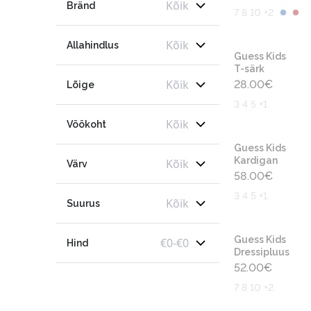
Kõik
Bränd
7 8 10 +2
Kõik
Allahindlus
Guess Kids
T-särk
Kõik
28.00
€
Lõige
3 4 5 +1
Kõik
Vöökoht
Guess Kids
Kardigan
Kõik
Värv
58.00
€
3 4 5 +1
Kõik
Suurus
Guess Kids
€
0
-
€
0
Hind
Dressipluus
52.00
€
7 8 10 +2