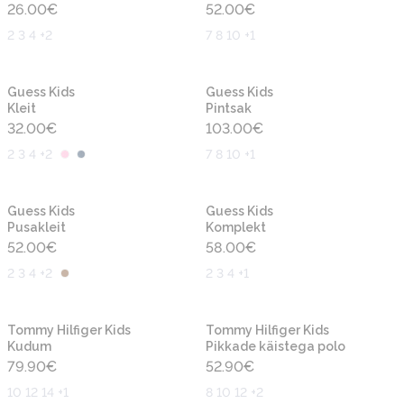
26.00
€
52.00
€
2 3 4 +2
7 8 10 +1
Uus
Uus
Guess Kids
Guess Kids
Kleit
Pintsak
32.00
€
103.00
€
2 3 4 +2
7 8 10 +1
Uus
Uus
Guess Kids
Guess Kids
Pusakleit
Komplekt
52.00
€
58.00
€
2 3 4 +2
2 3 4 +1
Uus
Uus
Tommy Hilfiger Kids
Tommy Hilfiger Kids
Kudum
Pikkade käistega polo
79.90
€
52.90
€
10 12 14 +1
8 10 12 +2