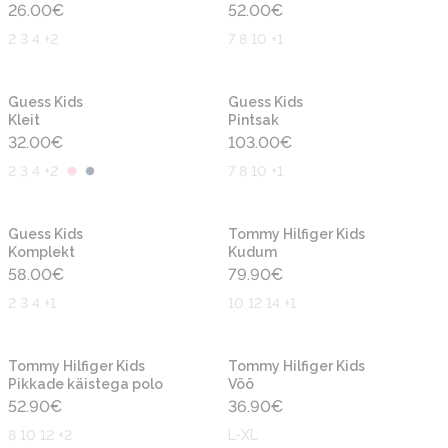
26.00
€
52.00
€
2 3 4 +2
7 8 10 +1
Uus
Uus
Guess Kids
Guess Kids
Kleit
Pintsak
32.00
€
103.00
€
2 3 4 +2
7 8 10 +1
Uus
Uus
Guess Kids
Tommy Hilfiger Kids
Komplekt
Kudum
58.00
€
79.90
€
2 3 4 +1
10 12 14 +1
Uus
Uus
Tommy Hilfiger Kids
Tommy Hilfiger Kids
Pikkade käistega polo
Vöö
52.90
€
36.90
€
8 10 12 +2
L-XL