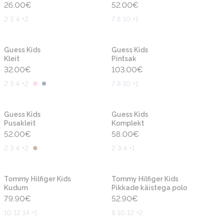
26.00
€
52.00
€
2 3 4 +2
7 8 10 +1
Uus
Uus
Guess Kids
Guess Kids
Kleit
Pintsak
32.00
€
103.00
€
2 3 4 +2
7 8 10 +1
Uus
Uus
Guess Kids
Guess Kids
Pusakleit
Komplekt
52.00
€
58.00
€
2 3 4 +2
2 3 4 +1
Uus
Uus
Tommy Hilfiger Kids
Tommy Hilfiger Kids
Kudum
Pikkade käistega polo
79.90
€
52.90
€
10 12 14 +1
8 10 12 +2