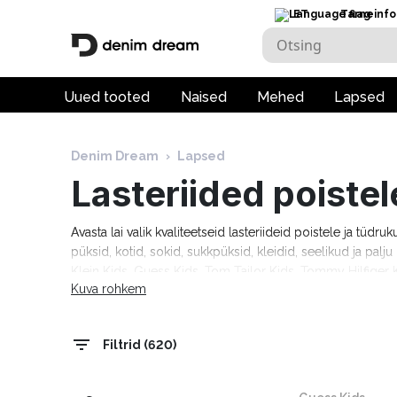
ET
Tarneinfo
Uued tooted
Naised
Mehed
Lapsed
Denim Dream
›
Lapsed
Lasteriided poistel
Avasta lai valik kvaliteetseid lasteriideid poistele ja tüdru
püksid, kotid, sokid, sukkpüksid, kleidid, seelikud ja pal
Klein Kids, Guess Kids, Tom Tailor Kids, Tommy Hilfiger K
Kuva rohkem
tööpäeva!
Filtrid (620)