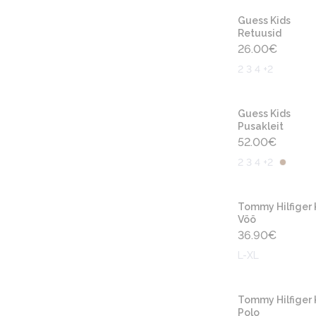
Guess Kids
Retuusid
26.00
€
2 3 4 +2
Guess Kids
Pusakleit
52.00
€
2 3 4 +2
Tommy Hilfiger 
Vöö
36.90
€
L-XL
Tommy Hilfiger 
Polo