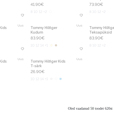
41.90
€
73.90
€
8 10 12 +2
8 10 12 +2
Uus
Uus
Kids
Tommy Hilfiger
Tommy Hilfige
Kudum
Teksapüksid
83.90
€
83.90
€
10 12 14 +1
8 10 12 +2
Uus
Uus
Kids
Tommy Hilfiger Kids
T-särk
26.90
€
10 12 14 +1
Oled vaadanud 50 toodet 620st