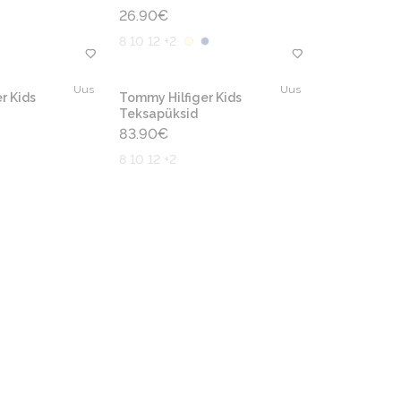
26.90
€
8 10 12 +2
Uus
Uus
r Kids
Tommy Hilfiger Kids
Teksapüksid
83.90
€
8 10 12 +2