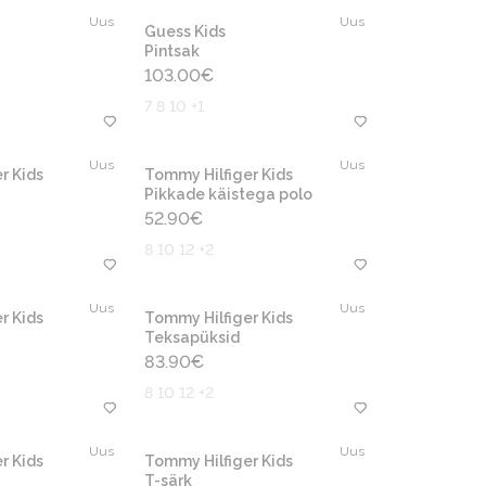
Uus
Uus
Guess Kids
Pintsak
103.00
€
7 8 10 +1
Uus
Uus
r Kids
Tommy Hilfiger Kids
Pikkade käistega polo
52.90
€
8 10 12 +2
Uus
Uus
r Kids
Tommy Hilfiger Kids
Teksapüksid
83.90
€
8 10 12 +2
Uus
Uus
r Kids
Tommy Hilfiger Kids
T-särk