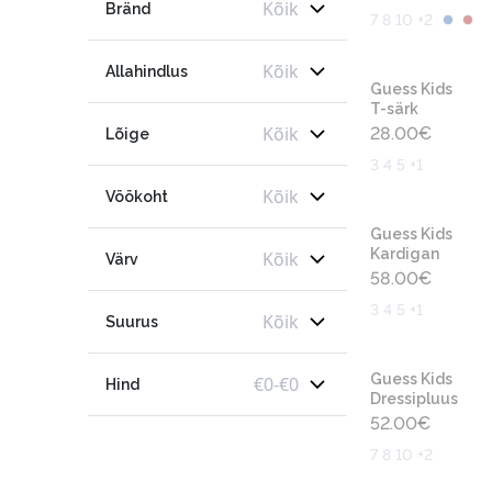
Kõik
Bränd
7 8 10 +2
Kõik
Allahindlus
Guess Kids
T-särk
Kõik
28.00
€
Lõige
3 4 5 +1
Kõik
Vöökoht
Guess Kids
Kardigan
Kõik
Värv
58.00
€
3 4 5 +1
Kõik
Suurus
Guess Kids
€
0
-
€
0
Hind
Dressipluus
52.00
€
7 8 10 +2