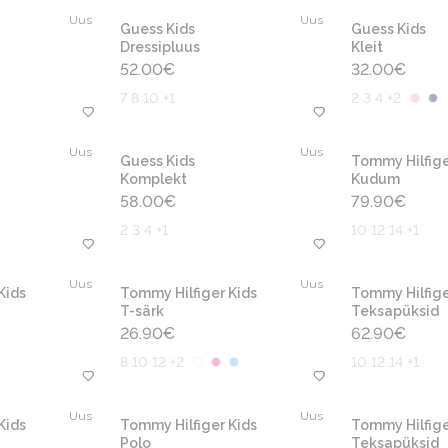
Uus
Uus
Guess Kids
Guess Kids
Dressipluus
Kleit
52.00
€
32.00
€
7 8 10 +1
2 3 4 +2
Uus
Uus
Guess Kids
Tommy Hilfige
Komplekt
Kudum
58.00
€
79.90
€
2 3 4 +1
10 12 14 +1
Uus
Uus
Kids
Tommy Hilfiger Kids
Tommy Hilfige
T-särk
Teksapüksid
26.90
€
62.90
€
8 10 12 +2
10 12 14 +1
Uus
Uus
Kids
Tommy Hilfiger Kids
Tommy Hilfige
Polo
Teksapüksid