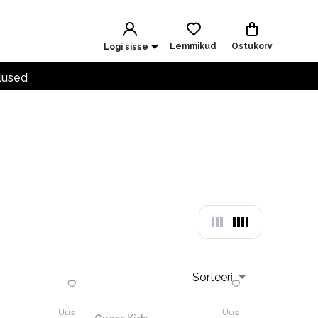
Lemmikud
Ostukorv
Logi sisse
lused
Sorteeri
Uus
Uus