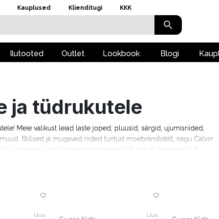
Kauplused
Klienditugi
KKK
Ilutooted
Outlet
Lookbook
Blogi
Kaup
e ja tüdrukutele
kutele! Meie valikust leiad laste joped, pluusid, särgid, ujumisriided,
ju muud. Stiilsed ja mugavad riided tuntud moebrändidelt, nagu Calvin
ids, Trespass. Tasuta transport alates 69 € ostust, tarneaeg 1–5
Uus
Uus