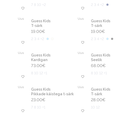
7 8 10 +2
2 3 4 +2
Uus
Uus
Guess Kids
Guess Kids
T-särk
T-särk
19.00
€
19.00
€
2 3 4 +2
2 3 4 +2
Uus
Uus
Guess Kids
Guess Kids
Kardigan
Seelik
73.00
€
68.00
€
8 10 12 +1
8 10 12 +1
Uus
Uus
Guess Kids
Guess Kids
Pikkade käistega t-särk
T-särk
23.00
€
28.00
€
7 8 10 +1
10 12