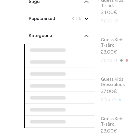
Guess Kids
Sugu
T-särk
34.00
€
Kõik
Populaarsed
7 8 10 +2
Kategooria
Guess Kids
T-särk
23.00
€
7 8 10 +1
Guess Kids
Dressipluus
37.00
€
2 3 4 +2
Guess Kids
T-särk
23.00
€