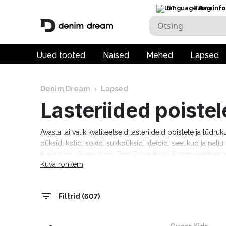
ET
Tarneinfo
Uued tooted
Naised
Mehed
Lapsed
Denim Dream
›
Lapsed
Lasteriided poistel
Avasta lai valik kvaliteetseid lasteriideid poistele ja tüdru
püksid, kotid, sokid, sukkpüksid, kleidid, seelikud ja pal
Klein Kids, Guess Kids, Tom Tailor Kids, Tommy Hilfiger K
Kuva rohkem
tööpäeva!
Filtrid (607)