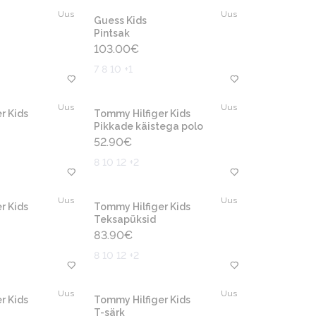
Uus
Uus
Guess Kids
Pintsak
103.00
€
7 8 10 +1
Uus
Uus
r Kids
Tommy Hilfiger Kids
Pikkade käistega polo
52.90
€
8 10 12 +2
Uus
Uus
r Kids
Tommy Hilfiger Kids
Teksapüksid
83.90
€
8 10 12 +2
Uus
Uus
r Kids
Tommy Hilfiger Kids
T-särk