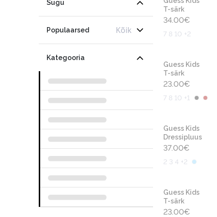
Guess Kids
Sugu
T-särk
34.00
€
Kõik
Populaarsed
7 8 10 +2
Kategooria
Guess Kids
T-särk
23.00
€
7 8 10 +1
Guess Kids
Dressipluus
37.00
€
2 3 4 +2
Guess Kids
T-särk
23.00
€