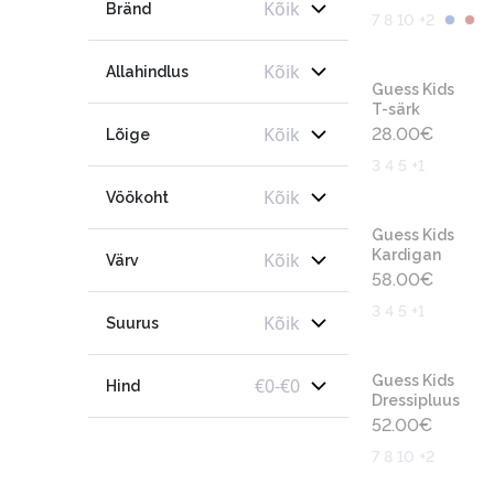
Kõik
Bränd
7 8 10 +2
Kõik
Allahindlus
Guess Kids
T-särk
Kõik
28.00
€
Lõige
3 4 5 +1
Kõik
Vöökoht
Guess Kids
Kardigan
Kõik
Värv
58.00
€
3 4 5 +1
Kõik
Suurus
Guess Kids
€
0
-
€
0
Hind
Dressipluus
52.00
€
7 8 10 +2