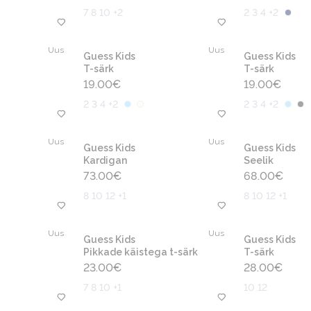
7 8 10 +2
2 3 4 +2
Uus
Uus
Guess Kids
Guess Kids
T-särk
T-särk
19.00
€
19.00
€
2 3 4 +2
2 3 4 +2
Uus
Uus
Guess Kids
Guess Kids
Kardigan
Seelik
73.00
€
68.00
€
8 10 12 +1
8 10 12 +1
Uus
Uus
Guess Kids
Guess Kids
Pikkade käistega t-särk
T-särk
23.00
€
28.00
€
7 8 10 +1
10 12