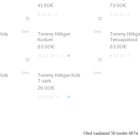
41.90
€
73.90
€
8 10 12 +2
8 10 12 +2
Uus
Uus
Kids
Tommy Hilfiger
Tommy Hilfige
Kudum
Teksapüksid
83.90
€
83.90
€
10 12 14 +1
8 10 12 +2
Uus
Uus
Kids
Tommy Hilfiger Kids
T-särk
26.90
€
12 14 16
Oled vaadanud 50 toodet 607st