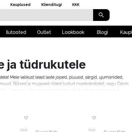
Kauplused
Klienditugi
KKK
Ilutooted
Outlet
Lookbook
Blogi
Kaup
e ja tüdrukutele
kutele! Meie valikust leiad laste joped, pluusid, särgid, ujumisriided,
ju muud. Stiilsed ja mugavad riided tuntud moebrändidelt, nagu Calvin
ids, Trespass. Tasuta transport alates 69 € ostust, tarneaeg 1–5
Uus
Uus