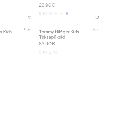
26.90
€
8 10 12 +2
Uus
Uus
r Kids
Tommy Hilfiger Kids
Teksapüksid
83.90
€
8 10 12 +2