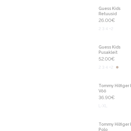
Guess Kids
Retuusid
26.00
€
2 3 4 +2
Guess Kids
Pusakleit
52.00
€
2 3 4 +2
Tommy Hilfiger 
Vöö
36.90
€
L-XL
Tommy Hilfiger 
Polo