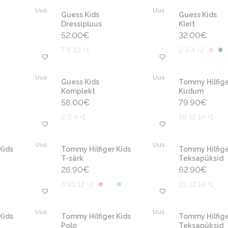
Uus
Uus
Guess Kids
Guess Kids
Dressipluus
Kleit
52.00
€
32.00
€
7 8 10 +1
2 3 4 +2
Uus
Uus
Guess Kids
Tommy Hilfige
Komplekt
Kudum
58.00
€
79.90
€
2 3 4 +1
10 12 14 +1
Uus
Uus
Kids
Tommy Hilfiger Kids
Tommy Hilfige
T-särk
Teksapüksid
26.90
€
62.90
€
8 10 12 +2
10 12 14 +1
Uus
Uus
Kids
Tommy Hilfiger Kids
Tommy Hilfige
Polo
Teksapüksid