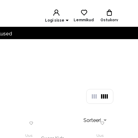
Lemmikud
Ostukorv
Logi sisse
lused
Sorteeri
Uus
Uus