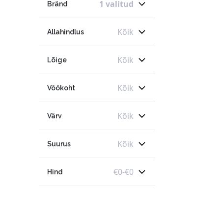
1 valitud
Bränd
Kõik
Allahindlus
Kõik
Lõige
Kõik
Vöökoht
Kõik
Värv
Kõik
Suurus
€
0
-
€
0
Hind