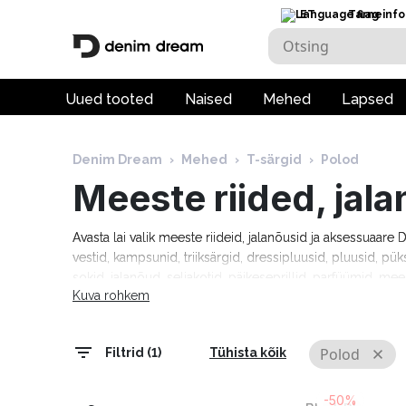
ET
Tarneinfo
Uued tooted
Naised
Mehed
Lapsed
Denim Dream
›
Mehed
›
T-särgid
›
Polod
Meeste riided, jal
Avasta lai valik meeste riideid, jalanõusid ja aksessuaar
vestid, kampsunid, triiksärgid, dressipluusid, pluusid, pük
sokid, jalanõud, seljakotid, päikeseprillid, parfüümid, mee
Kuva rohkem
moebrändidelt nagu Guess, Tommy Hilfiger, Calvin Klein
Cardin, Levi's, Lee, Tom Tailor, Pepe Jeans ja paljud teis
tarneaeg 1–5 tööpäeva!
Polod
Filtrid (1)
Tühista kõik
-50%