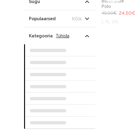
Black Blue
Sugu
Polo
24.50
49.00
€
Kõik
Populaarsed
L XL 3XL
Kategooria
Tühista