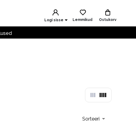
Lemmikud
Ostukorv
Logi sisse
lused
Sorteeri