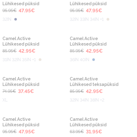
Lühikesed püksid
Lühikesed püksid
47.95
€
47.95
€
95.95
€
95.95
€
32IN
32IN 33IN 34IN +1
-50%
-50%
Uus
Uus
Camel Active
Camel Active
Lühikesed püksid
Lühikesed püksid
42.95
€
42.95
€
85.95
€
85.95
€
31IN 32IN 35IN +1
36IN 40IN
-50%
-50%
Uus
Uus
Camel Active
Camel Active
Lühikesed püksid
Lühikesed teksapüksid
37.45
€
42.95
€
74.95
€
85.95
€
XL
32IN 34IN 38IN +2
-50%
-50%
Uus
Camel Active
Camel Active
Lühikesed püksid
Lühikesed püksid
47.95
€
31.95
€
95.95
€
63.95
€