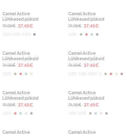
-50%
-50%
Uus
Uus
Camel Active
Camel Active
Lühikesed püksid
Lühikesed püksid
37.45
€
37.45
€
74.95
€
74.95
€
31IN 32IN 33IN
42IN
-50%
-50%
Uus
Uus
Camel Active
Camel Active
Lühikesed püksid
Lühikesed püksid
37.45
€
37.45
€
74.95
€
74.95
€
32IN
32IN 34IN 36IN +1
-50%
-50%
Uus
Uus
Camel Active
Camel Active
Lühikesed püksid
Lühikesed püksid
37.45
€
37.45
€
74.95
€
74.95
€
32IN
31IN 32IN
-50%
-50%
Uus
Uus
Camel Active
Camel Active