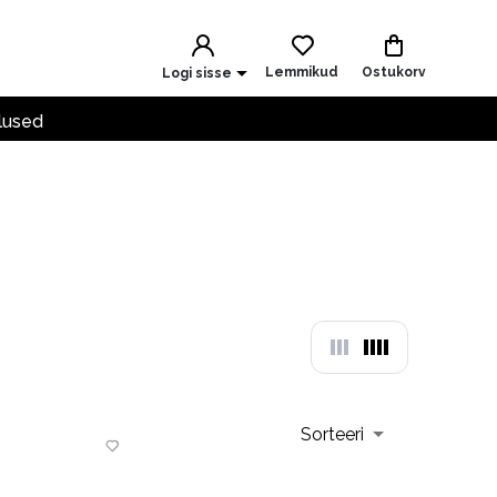
Lemmikud
Ostukorv
Logi sisse
lused
Sorteeri