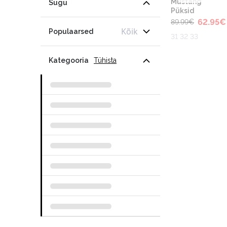
Mustang
Sugu
Püksid
62.95
€
89.99
€
Kõik
Populaarsed
31 32 33
Kategooria
Tühista