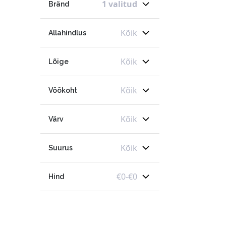
1 valitud
Bränd
Kõik
Allahindlus
Kõik
Lõige
Kõik
Vöökoht
Kõik
Värv
Kõik
Suurus
€
0
-
€
0
Hind