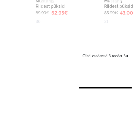
Mustang
Mustang
Riidest püksid
Riidest püksid
62.95
€
43.00
89.99
€
85.99
€
36
31
Oled vaadanud 3 toodet 3st