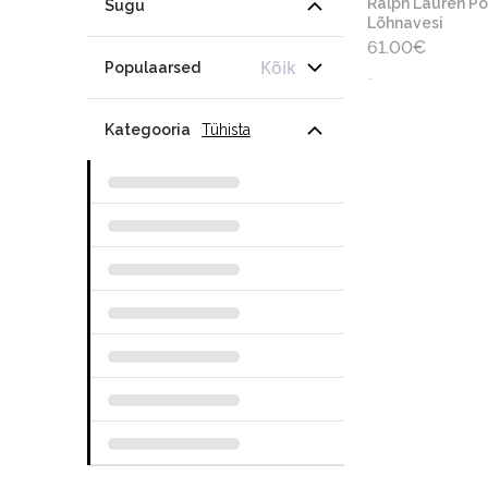
Ralph Lauren Po
Sugu
Lõhnavesi
61.00
€
Kõik
Populaarsed
-
Kategooria
Tühista