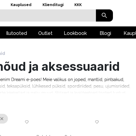
Kauplused
Klienditugi
KKK
Ilutooted
Outlet
Lookbook
Blogi
Kaup
id
anõud ja aksessuaarid
e Denim Dreami e-poes! Meie valikus on joped, mantlid, pintsakud,
sid, teksapüksid, lühikesed püksid, spordiriided, pesu, ujumisriided,
ste käekellad ja palju muud. Stiilsed ja kvaliteetsed tooted tuntud
, Camel Active, Denim Dream, Trespass, Lee Cooper, Mustang, Pierre
ed. Tasuta tarne alates 69 €, 14-päevane tasuta tagastamine ja