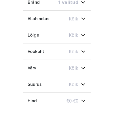
1 valitud
Bränd
Kõik
Allahindlus
Kõik
Lõige
Kõik
Vöökoht
Kõik
Värv
Kõik
Suurus
€
0
-
€
0
Hind