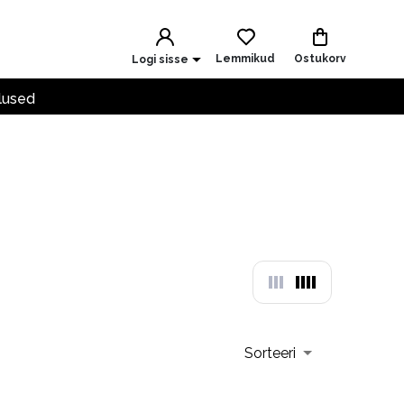
Lemmikud
Ostukorv
Logi sisse
lused
Sorteeri