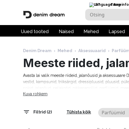
ET
Tarneinfo
Uued tooted
Naised
Mehed
Lapsed
Denim Dream
›
Mehed
›
Aksessuaarid
›
Parfüüm
Meeste riided, jal
Avasta lai valik meeste riideid, jalanõusid ja aksessuaar
vestid, kampsunid, triiksärgid, dressipluusid, pluusid, pük
sokid, jalanõud, seljakotid, päikeseprillid, parfüümid, mee
Kuva rohkem
moebrändidelt nagu Guess, Tommy Hilfiger, Calvin Klein
Cardin, Levi's, Lee, Tom Tailor, Pepe Jeans ja paljud teis
tarneaeg 1–5 tööpäeva!
Parfüümid
Filtrid (2)
Tühista kõik