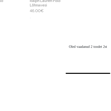
lo
Ralph Lauren Polo
Lõhnavesi
46.00
€
-
Oled vaadanud 2 toodet 2st