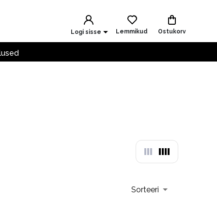
Lemmikud
Ostukorv
Logi sisse
lused
Sorteeri