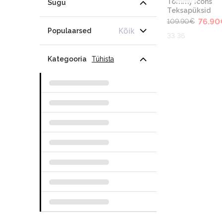
Tommy Icons
Sugu
Teksapüksid
76.90
109.90
€
Kõik
Populaarsed
33 36
Kategooria
Tühista