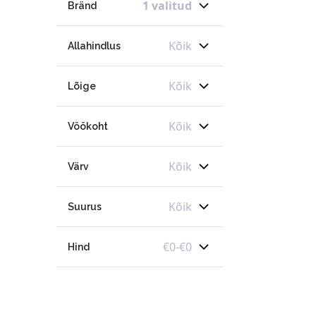
1 valitud
Bränd
Kõik
Allahindlus
Kõik
Lõige
Kõik
Vöökoht
Kõik
Värv
Kõik
Suurus
€
0
-
€
0
Hind