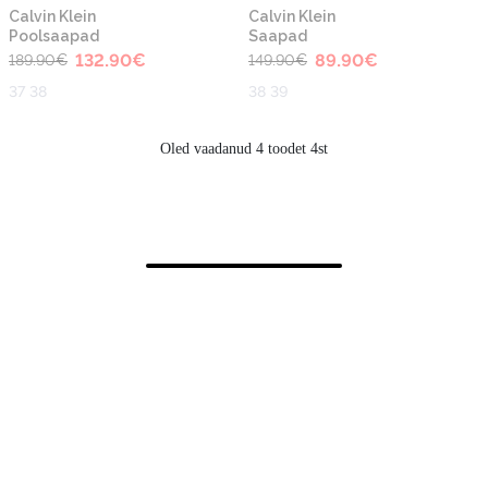
-30%
-40%
Calvin Klein
Calvin Klein
Poolsaapad
Saapad
132.90
€
89.90
€
189.90
€
149.90
€
37 38
38 39
Oled vaadanud 4 toodet 4st