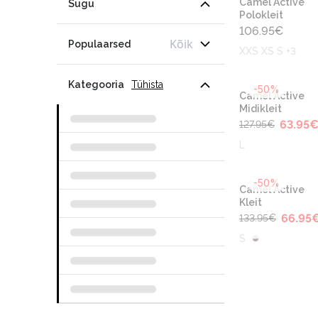
Camel Active
Sugu
Polokleit
106.95
€
Kõik
Populaarsed
XXS XS S +3
Kategooria
Tühista
-50%
Camel Active
Midikleit
63.95
127.95
€
L
-50%
Camel Active
Kleit
66.95
133.95
€
S