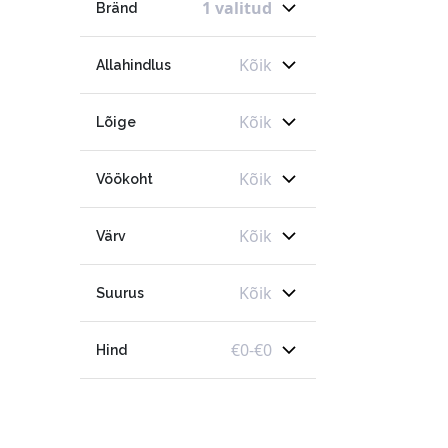
1 valitud
Bränd
Kõik
Allahindlus
Kõik
Lõige
Kõik
Vöökoht
Kõik
Värv
Kõik
Suurus
€
0
-
€
0
Hind