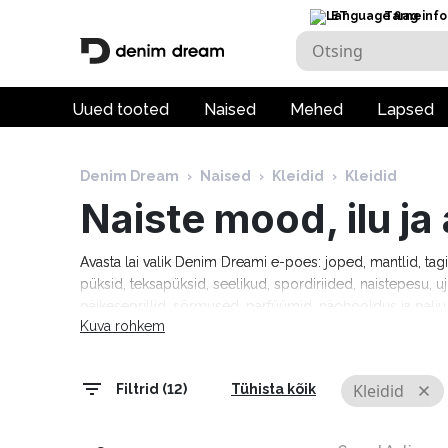
ET
Tarneinfo
Uued tooted
Naised
Mehed
Lapsed
Denim Dream
›
Naised
›
Kleidid
›
Kleidid
Naiste mood, ilu j
Avasta lai valik Denim Dreami e-poes: joped, mantlid, tag
püksid, teksapüksid, seelikud, spordiriided, naistepesu, uj
päikeseprillid, sõrmused, parfüümid, näohooldus ja pal
Kuva rohkem
Tommy Hilfiger, Calvin Klein, Camel Active, Denim Drea
Marciano, Molly Bracken, Pepe Jeans, Rino & Pelle ja palj
tarneaeg 1–5 tööpäeva!
Kleidid
Filtrid (12)
Tühista kõik