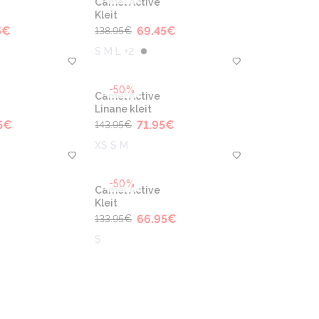
Camel Active
Kleit
5
€
69.45
€
138.95
€
S M L +2
-50%
Camel Active
Linane kleit
5
€
71.95
€
143.95
€
XS S M
-50%
Camel Active
Kleit
66.95
€
133.95
€
S