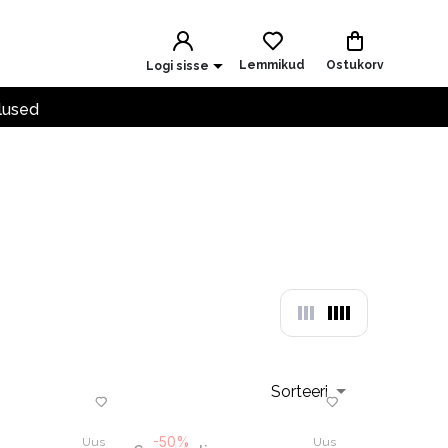
Lemmikud
Ostukorv
Logi sisse
lused
Sorteeri
-50%
Uus
Uus