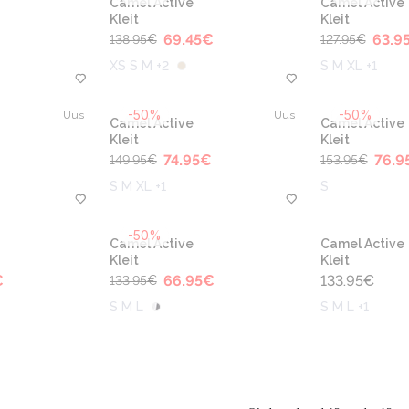
Camel Active
Camel Active
Kleit
Kleit
69.45
€
63.9
138.95
€
127.95
€
XS S M +2
S M XL +1
-50%
-50%
Uus
Uus
Camel Active
Camel Active
Kleit
Kleit
€
74.95
€
76.9
149.95
€
153.95
€
S M XL +1
S
-50%
Camel Active
Camel Active
Kleit
Kleit
€
66.95
€
133.95
€
133.95
€
S M L
S M L +1