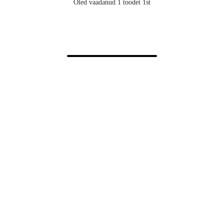
Oled vaadanud 1 toodet 1st