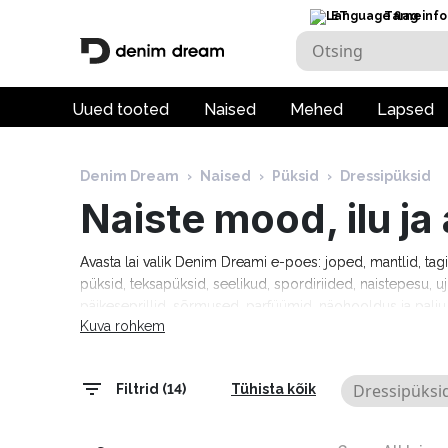
ET
Tarneinfo
Uued tooted
Naised
Mehed
Lapsed
Denim Dream
›
Naised
›
Püksid
›
Dressipüksid
Naiste mood, ilu j
Avasta lai valik Denim Dreami e-poes: joped, mantlid, tag
püksid, teksapüksid, seelikud, spordiriided, naistepesu, uj
päikeseprillid, sõrmused, parfüümid, näohooldus ja pal
Kuva rohkem
Tommy Hilfiger, Calvin Klein, Camel Active, Denim Drea
Marciano, Molly Bracken, Pepe Jeans, Rino & Pelle ja palj
tarneaeg 1–5 tööpäeva!
Dressipüksi
Filtrid (14)
Tühista kõik