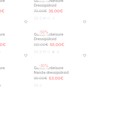
ure
Guess Athleisure
Dressipüksid
0
€
35.00
€
70.00
€
XS S M +1
-50%
ure
Guess Athleisure
Dressipüksid
00
€
55.00
€
110.00
€
XS S M +1
-30%
ure
Guess Athleisure
Naiste dressipüksid
63.00
€
90.00
€
XS S