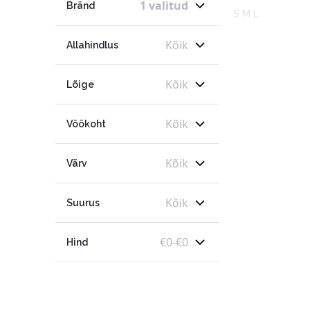
1 valitud
Bränd
S M L
Kõik
Allahindlus
Kõik
Lõige
Kõik
Vöökoht
Kõik
Värv
Kõik
Suurus
€
0
-
€
0
Hind