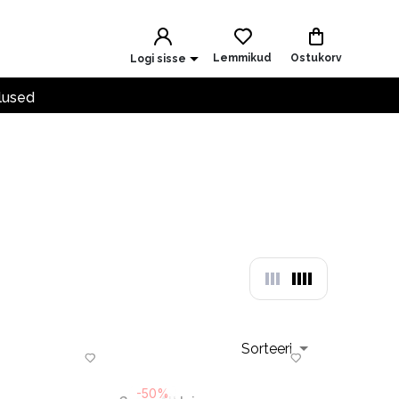
Lemmikud
Ostukorv
Logi sisse
lused
Sorteeri
-50%