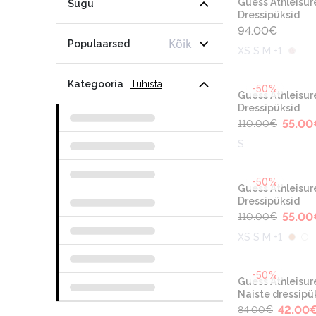
Guess Athleisur
Sugu
Dressipüksid
94.00
€
Kõik
Populaarsed
XS S M +1
Kategooria
Tühista
-50%
Guess Athleisur
Dressipüksid
55.00
110.00
€
S
-50%
Guess Athleisur
Dressipüksid
55.00
110.00
€
XS S M +1
-50%
Guess Athleisur
Naiste dressipü
42.00
84.00
€