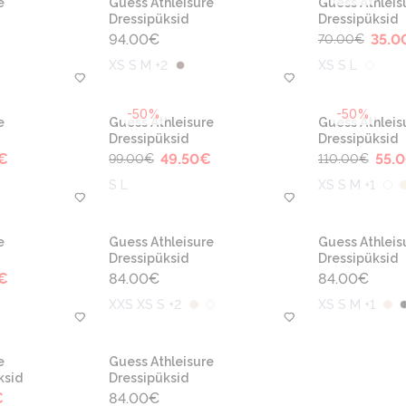
e
Guess Athleisure
Guess Athleis
Dressipüksid
Dressipüksid
94.00
€
35.0
70.00
€
XS S M +2
XS S L
-50%
-50%
e
Guess Athleisure
Guess Athleis
Dressipüksid
Dressipüksid
€
49.50
€
55.
99.00
€
110.00
€
S L
XS S M +1
e
Guess Athleisure
Guess Athleis
Dressipüksid
Dressipüksid
€
84.00
€
84.00
€
XXS XS S +2
XS S M +1
e
Guess Athleisure
ksid
Dressipüksid
€
84.00
€