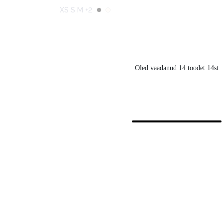
XS S M +2
Oled vaadanud 14 toodet 14st