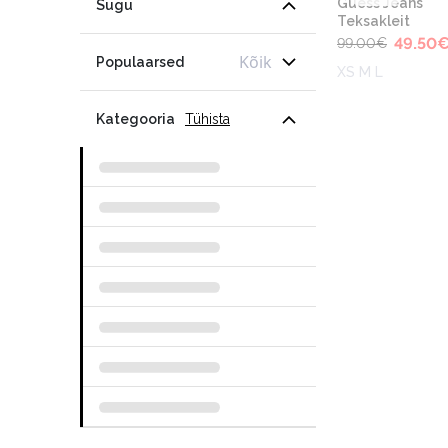
Guess Jeans
Sugu
Teksakleit
49.50
99.00
€
Kõik
Populaarsed
XS M L
Kategooria
Tühista