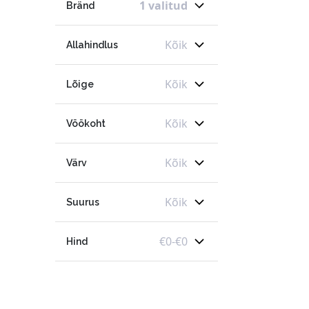
1 valitud
Bränd
Kõik
Allahindlus
Kõik
Lõige
Kõik
Vöökoht
Kõik
Värv
Kõik
Suurus
€
0
-
€
0
Hind