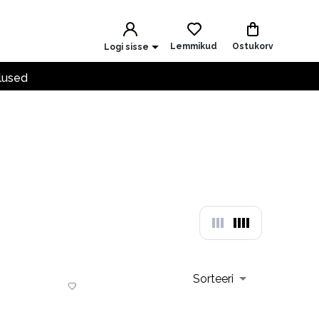
Lemmikud
Ostukorv
Logi sisse
lused
Sorteeri