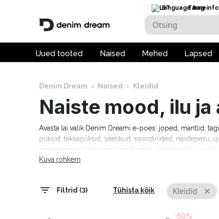
ET
Tarneinfo
Uued tooted
Naised
Mehed
Lapsed
Denim Dream
›
Naised
›
Kleidid
Naiste mood, ilu j
Avasta lai valik Denim Dreami e-poes: joped, mantlid, tag
püksid, teksapüksid, seelikud, spordiriided, naistepesu, uj
päikeseprillid, sõrmused, parfüümid, näohooldus ja pal
Kuva rohkem
Tommy Hilfiger, Calvin Klein, Camel Active, Denim Drea
Marciano, Molly Bracken, Pepe Jeans, Rino & Pelle ja palj
tarneaeg 1–5 tööpäeva!
Kleidid
Filtrid (3)
Tühista kõik
-50%