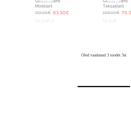
Guess Jeans
Guess Jeans
Minikleit
Teksakleit
€
83.30
€
76.
119.00
€
109.00
€
XS S M +2
XS S M
Oled vaadanud 3 toodet 3st