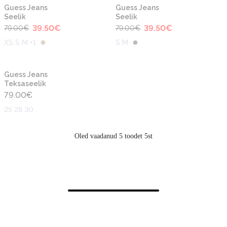
-50%
-50%
Guess Jeans
Guess Jeans
Seelik
Seelik
39.50
€
39.50
€
79.00
€
79.00
€
XS S M +1
S M
Guess Jeans
Teksaseelik
79.00
€
25 28 30
Oled vaadanud 5 toodet 5st