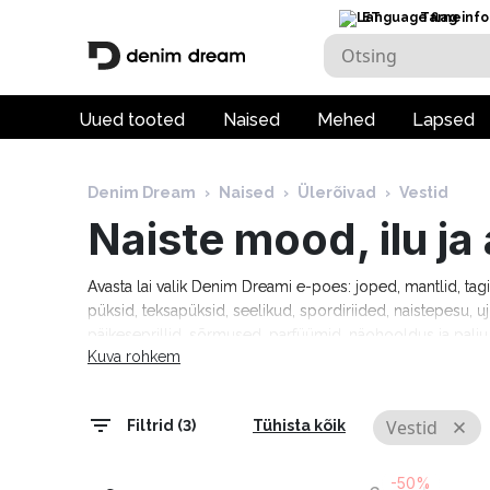
ET
Tarneinfo
Uued tooted
Naised
Mehed
Lapsed
Denim Dream
›
Naised
›
Ülerõivad
›
Vestid
Naiste mood, ilu j
Avasta lai valik Denim Dreami e-poes: joped, mantlid, tag
püksid, teksapüksid, seelikud, spordiriided, naistepesu, uj
päikeseprillid, sõrmused, parfüümid, näohooldus ja pal
Kuva rohkem
Tommy Hilfiger, Calvin Klein, Camel Active, Denim Drea
Marciano, Molly Bracken, Pepe Jeans, Rino & Pelle ja palj
tarneaeg 1–5 tööpäeva!
Vestid
Filtrid (3)
Tühista kõik
-50%