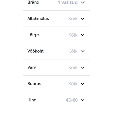
1 valitud
Bränd
Kõik
Allahindlus
Kõik
Lõige
Kõik
Vöökoht
Kõik
Värv
Kõik
Suurus
€
0
-
€
0
Hind