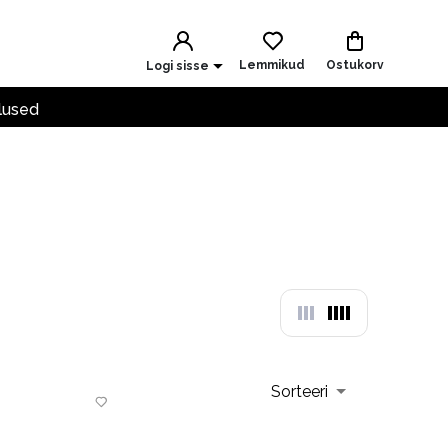
Lemmikud
Ostukorv
Logi sisse
lused
Sorteeri