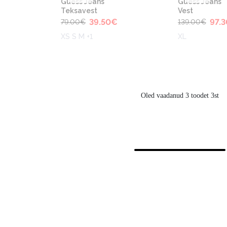
Guess Jeans
Guess Jeans
Teksavest
Vest
€
39.50
€
97.3
79.00
€
139.00
€
XS S M +1
XL
Oled vaadanud 3 toodet 3st