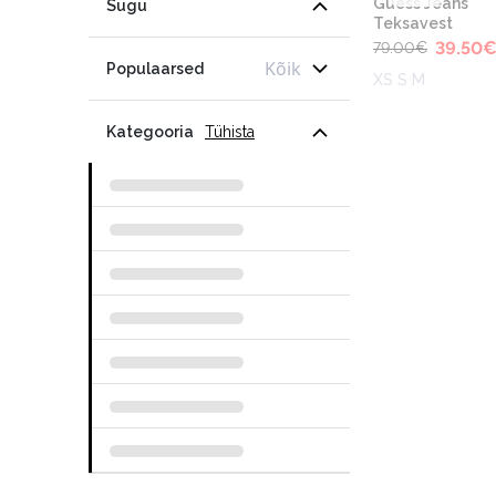
Guess Jeans
Sugu
Teksavest
39.50
79.00
€
Kõik
Populaarsed
XS S M
Kategooria
Tühista