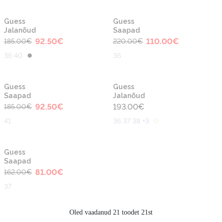
-50%
-50%
Guess
Guess
Jalanõud
Saapad
92.50
€
110.00
€
185.00
€
220.00
€
36 40
36
-50%
Guess
Guess
Saapad
Jalanõud
92.50
€
193.00
€
185.00
€
41
36 37 38 +3
-50%
Guess
Saapad
81.00
€
162.00
€
37
Oled vaadanud 21 toodet 21st