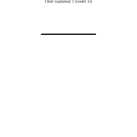
Oled vaadanud 1 toodet 1st