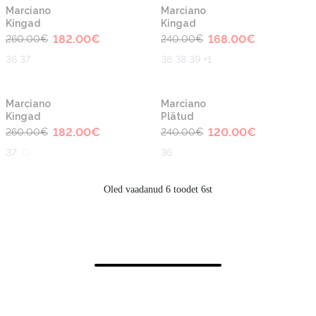
-30%
-30%
Marciano
Marciano
Kingad
Kingad
182.00
€
168.00
€
260.00
€
240.00
€
36 37
36 38 39 +1
-30%
-50%
Marciano
Marciano
Kingad
Plätud
182.00
€
120.00
€
260.00
€
240.00
€
37
36
Oled vaadanud 6 toodet 6st