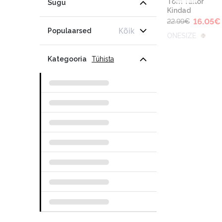
Tom Tailor
Sugu
Kindad
16.05
€
22.99
€
Kõik
Populaarsed
ONESIZE
Kategooria
Tühista