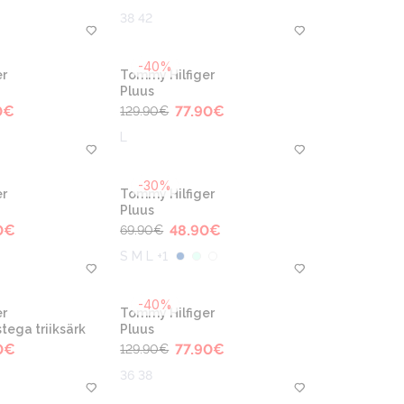
38 42
-40%
r
Tommy Hilfiger
Pluus
0
€
77.90
€
129.90
€
L
-30%
r
Tommy Hilfiger
Pluus
0
€
48.90
€
69.90
€
S M L +1
-40%
r
Tommy Hilfiger
tega triiksärk
Pluus
0
€
77.90
€
129.90
€
36 38