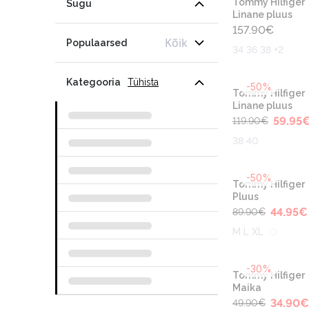
Tommy Hilfiger
Sugu
Linane pluus
157.90
€
Kõik
Populaarsed
34 36 38 +2
Kategooria
Tühista
-50%
Tommy Hilfiger
Linane pluus
59.95
119.90
€
38 40
-50%
Tommy Hilfiger
Pluus
44.95
€
89.90
€
M L XL
-30%
Tommy Hilfiger
Maika
34.90
€
49.90
€