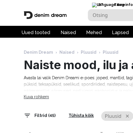
ET
Tarneinfo
Uued tooted
Naised
Mehed
Lapsed
Denim Dream
›
Naised
›
Pluusid
›
Pluusid
Naiste mood, ilu j
Avasta lai valik Denim Dreami e-poes: joped, mantlid, tag
püksid, teksapüksid, seelikud, spordiriided, naistepesu, uj
päikeseprillid, sõrmused, parfüümid, näohooldus ja pal
Kuva rohkem
Tommy Hilfiger, Calvin Klein, Camel Active, Denim Drea
Marciano, Molly Bracken, Pepe Jeans, Rino & Pelle ja palj
tarneaeg 1–5 tööpäeva!
Pluusid
Filtrid (45)
Tühista kõik