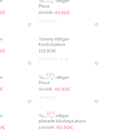
r
Tommy Hilfiger
Pluus
5
€
44.95
€
89.90
€
XS S M +1
r
Tommy Hilfiger
Kootud pluus
5
€
119.90
€
XS S M +2
-50%
r
Tommy Hilfiger
Pluus
€
49.95
€
99.90
€
38 40 44
-30%
r
Tommy Hilfiger
pikkade käistega pluus
0
€
90.90
€
129.90
€