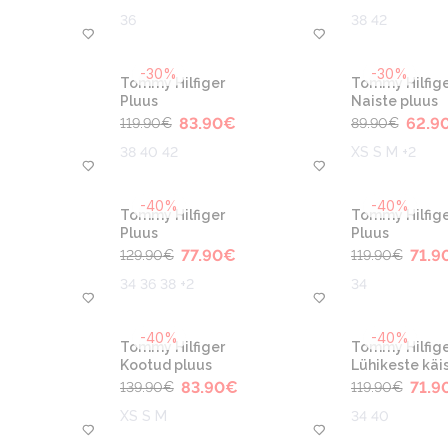
36
38 42
-30%
-30%
Tommy Hilfiger
Tommy Hilfige
Pluus
Naiste pluus
83.90
€
62.9
119.90
€
89.90
€
38 40 42
XS S M +2
-40%
-40%
Tommy Hilfiger
Tommy Hilfige
Pluus
Pluus
77.90
€
71.9
129.90
€
119.90
€
34 36 38 +2
34
-40%
-40%
Tommy Hilfiger
Tommy Hilfige
Kootud pluus
Lühikeste käis
83.90
€
71.9
139.90
€
119.90
€
XS S M
34 40