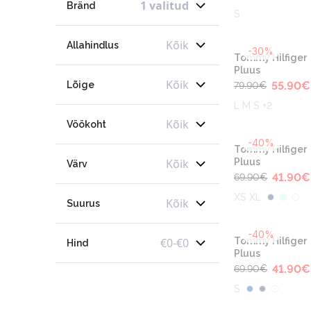
1 valitud
Bränd
S
Kõik
Allahindlus
-30%
Tommy Hilfiger
Pluus
Kõik
Lõige
55.90
€
79.90
€
L M S +2
Kõik
Vöökoht
-40%
Tommy Hilfiger
Kõik
Pluus
Värv
41.90
€
69.90
€
XS XL
Kõik
Suurus
-40%
€
0
-
€
0
Tommy Hilfiger
Hind
Pluus
41.90
€
69.90
€
S