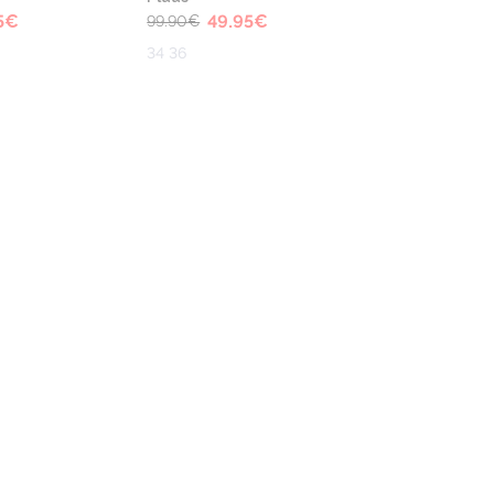
5
€
49.95
€
99.90
€
34 36