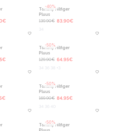
-40%
r
Tommy Hilfiger
Pluus
0
€
83.90
€
139.90
€
34
-50%
r
Tommy Hilfiger
Pluus
5
€
64.95
€
129.90
€
34 36 38 +3
-50%
r
Tommy Hilfiger
Pluus
5
€
84.95
€
169.90
€
34 36 40
-50%
r
Tommy Hilfiger
Pluus