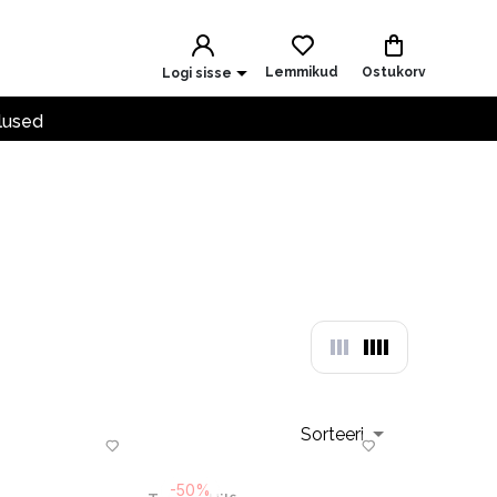
Lemmikud
Ostukorv
Logi sisse
lused
Sorteeri
-50%