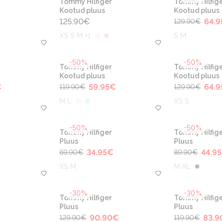
Tommy Hilfiger
Tommy Hilfige
Kootud pluus
Kootud pluus
125.90
€
64.9
129.90
€
XS S M +1
S M
-50%
-50%
Tommy Hilfiger
Tommy Hilfige
Kootud pluus
Kootud pluus
€
59.95
€
64.9
119.90
€
129.90
€
M L
XS S
-50%
-50%
Tommy Hilfiger
Tommy Hilfige
Pluus
Pluus
34.95
€
44.95
69.90
€
89.90
€
XS M
M XL
-30%
-30%
Tommy Hilfiger
Tommy Hilfige
Pluus
Pluus
90.90
€
83.9
129.90
€
119.90
€