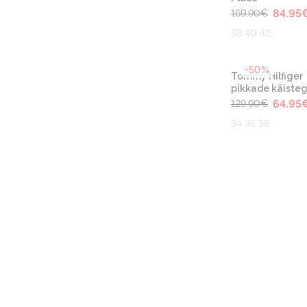
84.95
169.90
€
38 40 42
-50%
Tommy Hilfiger
pikkade käisteg
64.95
129.90
€
34 36 38