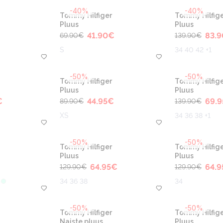
-40%
-40%
Tommy Hilfiger
Tommy Hilfige
Pluus
Pluus
€
41.90
€
83.9
69.90
€
139.90
€
S
34 40 42 +1
-50%
-50%
Tommy Hilfiger
Tommy Hilfige
Pluus
Pluus
€
44.95
€
69.9
89.90
€
139.90
€
XS
34 36 38 +1
-50%
-50%
Tommy Hilfiger
Tommy Hilfige
Pluus
Pluus
€
64.95
€
64.9
129.90
€
129.90
€
34 36 38
34
-50%
-50%
Tommy Hilfiger
Tommy Hilfige
Naiste pluus
Pluus