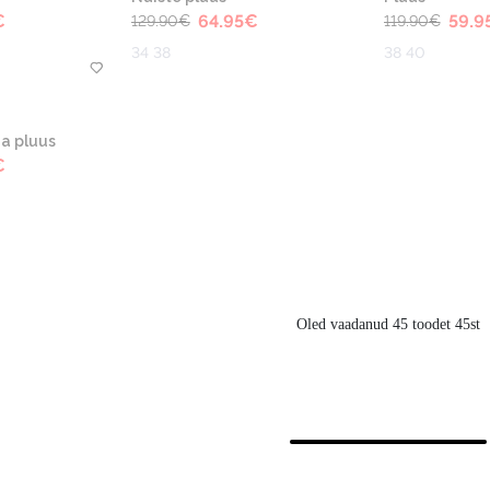
€
64.95
€
59.9
129.90
€
119.90
€
34 38
38 40
a pluus
€
Oled vaadanud 45 toodet 45st