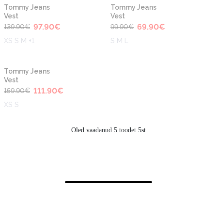
-30%
-30%
Tommy Jeans
Tommy Jeans
Vest
Vest
97.90
€
69.90
€
139.90
€
99.90
€
XS S M +1
S M L
-30%
Tommy Jeans
Vest
111.90
€
159.90
€
XS S
Oled vaadanud 5 toodet 5st