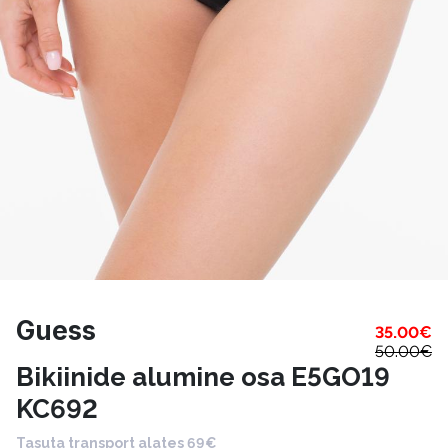
Guess
35.00
€
50.00
€
Bikiinide alumine osa E5GO19
KC692
Tasuta transport alates 69€