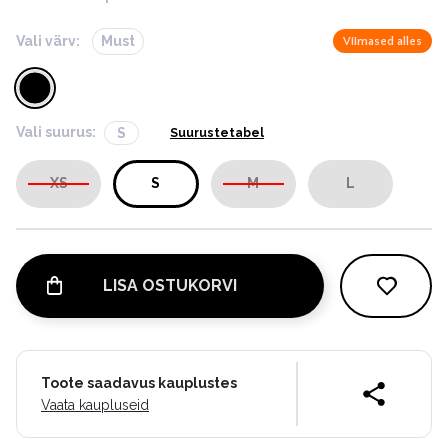
Vali värv:
Must
Viimased alles
Vali suurus:
S
Suurustetabel
XS
S
M
L
LISA OSTUKORVI
Toote saadavus kauplustes
Vaata kaupluseid