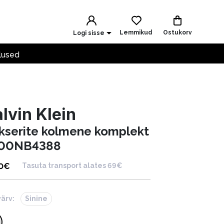
Lemmikud
Ostukorv
Logi sisse
lused
lvin Klein
kserite kolmene komplekt
00NB4388
0
€
Tasuta transport alates 69€
värv:
Sinine