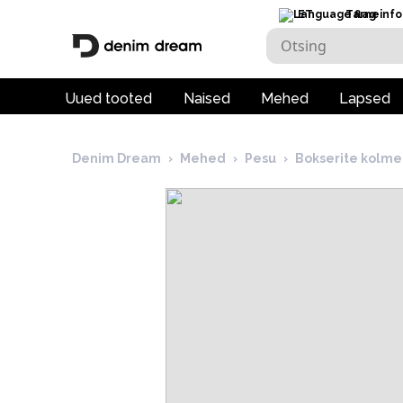
ET
Tarneinfo
Uued tooted
Naised
Mehed
Lapsed
Denim Dream
›
Mehed
›
Pesu
›
Bokserite kolm