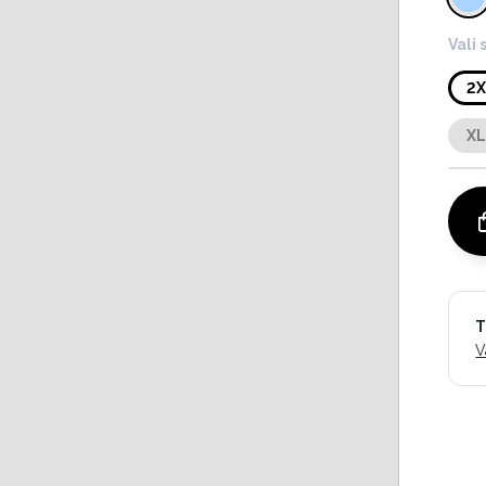
Vali 
2
X
T
V