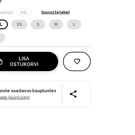
suurus:
2XL
Suurustetabel
XL
XS
S
M
L
L
LISA
OSTUKORVI
oote saadavus kauplustes
aata kaupluseid