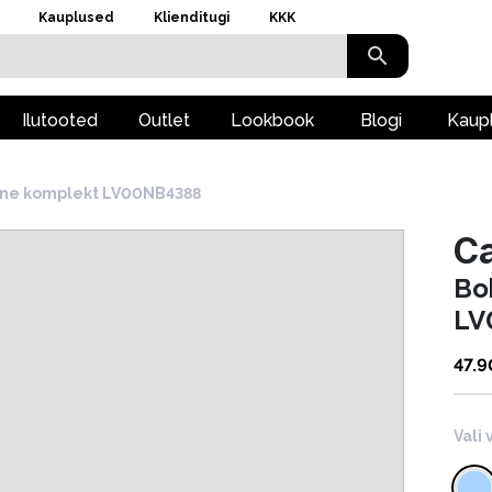
Kauplused
Klienditugi
KKK
Ilutooted
Outlet
Lookbook
Blogi
Kaup
ene komplekt LV00NB4388
Ca
Bo
LV
47.9
Vali 